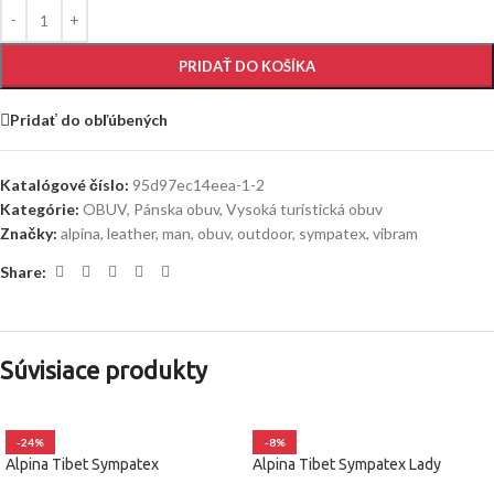
PRIDAŤ DO KOŠÍKA
Pridať do obľúbených
Katalógové číslo:
95d97ec14eea-1-2
Kategórie:
OBUV
,
Pánska obuv
,
Vysoká turistická obuv
Značky:
alpina
,
leather
,
man
,
obuv
,
outdoor
,
sympatex
,
vibram
Share:
Súvisiace produkty
-24%
-8%
Alpina Tibet Sympatex
Alpina Tibet Sympatex Lady