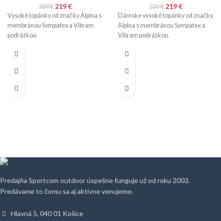
219
€
219
€
289
€
239
€
Vysoké topánky od značky Alpina s
Dámske vysoké topánky od značky
membránou Sympatex a Vibram
Alpina s membránou Sympatex a
podrážkou
Vibram podrážkou.
Predajňa Sportcom outdoor úspešne funguje už od roku 2003.
Predávame to čomu sa aj aktívne venujeme.
Hlavná 5, 040 01 Košice