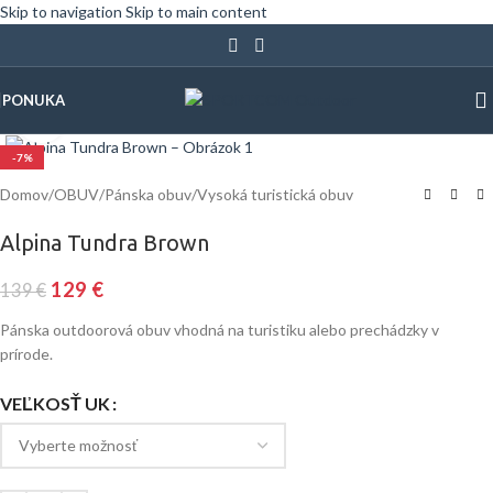
Skip to navigation
Skip to main content
PONUKA
Klinite pre zväčšenie
-7%
Domov
/
OBUV
/
Pánska obuv
/
Vysoká turistická obuv
Alpina Tundra Brown
129
€
139
€
Pánska outdoorová obuv vhodná na turistiku alebo prechádzky v
prírode.
VEĽKOSŤ UK