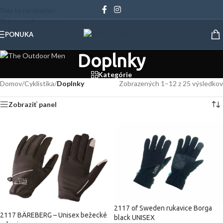
Skip to navigation
Skip to main content
PONUKA
Doplnky
Kategórie
Domov
/
Cyklistika
/
Doplnky
Zobrazených 1–12 z 25 výsledkov
Zobraziť panel
2117 of Sweden rukavice Borga
2117 BÄREBERG – Unisex bežecké
black UNISEX