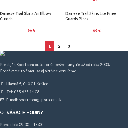
Dainese Trail Skins Air Elbow
Dainese Trail Skins Lite Knee
Guards
Guards Black
66
€
66
€
1
2
3
→
Predajňa Sportcom outdoor úspešne funguje už od roku 2003.
Predávame to čomu sa aj aktívne venujeme.
Hlavná 5, 040 01 Košice
Tel: 055 625 14 08
E-mail: sportcom@sportcom.sk
OTVÁRACIE HODINY
Pondelok: 09:00 – 18:00