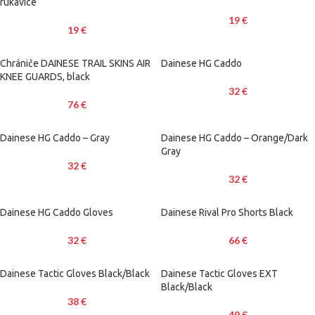
rukavice
19
€
19
€
Chrániče DAINESE TRAIL SKINS AIR
Dainese HG Caddo
KNEE GUARDS, black
32
€
76
€
Dainese HG Caddo – Gray
Dainese HG Caddo – Orange/Dark
Gray
32
€
32
€
Dainese HG Caddo Gloves
Dainese Rival Pro Shorts Black
32
€
66
€
Dainese Tactic Gloves Black/Black
Dainese Tactic Gloves EXT
Black/Black
38
€
49
€