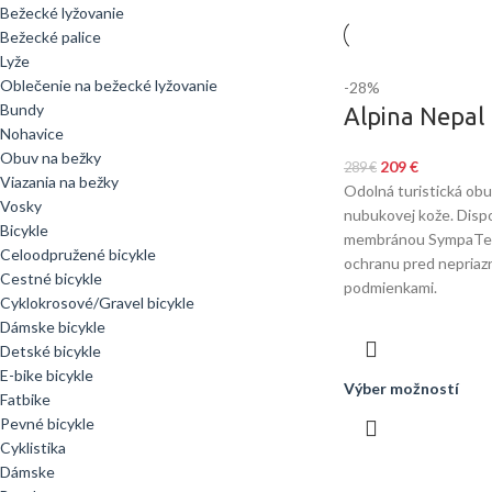
Bežecké lyžovanie
Bežecké palice
Lyže
Oblečenie na bežecké lyžovanie
-28%
Bundy
Alpina Nepal
Nohavice
Obuv na bežky
209
€
289
€
Viazania na bežky
Odolná turistická obuv
Vosky
nubukovej kože. Dis
Bicykle
membránou SympaTex,
Celoodpružené bicykle
ochranu pred nepriaz
Cestné bicykle
podmienkami.
Cyklokrosové/Gravel bicykle
Dámske bicykle
Detské bicykle
E-bike bicykle
Výber možností
Fatbike
Pevné bicykle
Cyklistika
Dámske