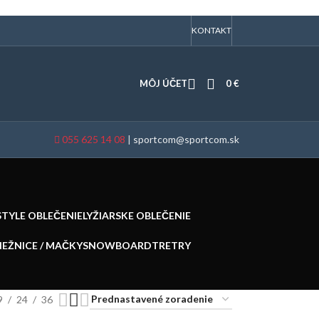
KONTAKT
MÔJ ÚČET
0
€
055 625 14 08
|
sportcom@sportcom.sk
STYLE OBLEČENIE
LYŽIARSKE OBLEČENIE
NEŽNICE / MAČKY
SNOWBOARD
TRETRY
9
24
36