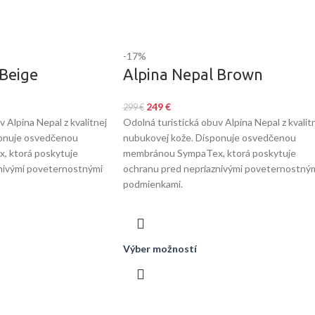
-17%
 Beige
Alpina Nepal Brown
249
€
299
€
 Alpina Nepal z kvalitnej
Odolná turistická obuv Alpina Nepal z kvalit
ponuje osvedčenou
nubukovej kože. Disponuje osvedčenou
 ktorá poskytuje
membránou SympaTex, ktorá poskytuje
nivými poveternostnými
ochranu pred nepriaznivými poveternostný
podmienkami.
Výber možností