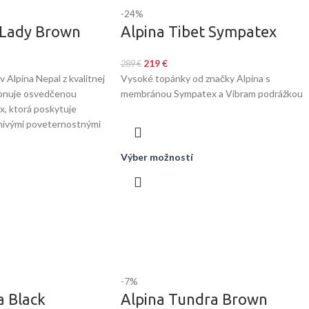
-24%
 Lady Brown
Alpina Tibet Sympatex
219
€
289
€
 Alpina Nepal z kvalitnej
Vysoké topánky od značky Alpina s
ponuje osvedčenou
membránou Sympatex a Vibram podrážkou
 ktorá poskytuje
nivými poveternostnými
Výber možností
-7%
a Black
Alpina Tundra Brown