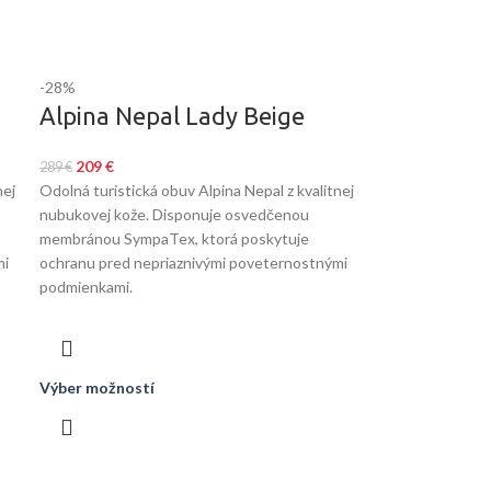
-28%
Alpina Nepal Lady Beige
209
€
289
€
nej
Odolná turistická obuv Alpina Nepal z kvalitnej
nubukovej kože. Disponuje osvedčenou
membránou SympaTex, ktorá poskytuje
mi
ochranu pred nepriaznivými poveternostnými
podmienkami.
Výber možností