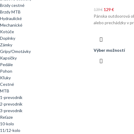
Brzdy cestné
129
€
139
€
Brzdy MTB
Pánska outdoorová ob
Hydraulické
alebo prechádzky v pr
Mechanické
Kotúče
Doplnky
Zámky
Výber možností
Gripy/Omotávky
Kapsičky
Pedále
Pohon
Kľuky
Cestné
MTB
1-prevodník
2-prevodník
3-prevodník
Reťaze
10-kolo
11/12-kolo