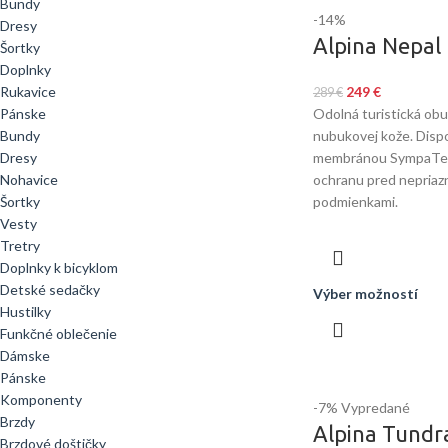
Bundy
-14%
Dresy
Alpina Nepal
Šortky
Doplnky
Rukavice
249
€
289
€
Pánske
Odolná turistická obuv
Bundy
nubukovej kože. Dis
Dresy
membránou SympaTex,
Nohavice
ochranu pred nepriaz
Šortky
podmienkami.
Vesty
Tretry
Doplnky k bicyklom
Detské sedačky
Výber možností
Hustilky
Funkčné oblečenie
Dámske
Pánske
Komponenty
-7%
Vypredané
Brzdy
Alpina Tundr
Brzdové doštičky