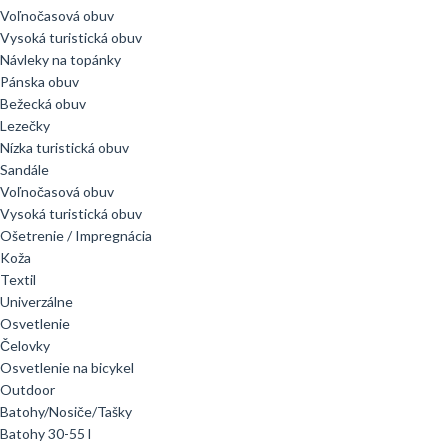
Voľnočasová obuv
Vysoká turistická obuv
Návleky na topánky
Pánska obuv
Bežecká obuv
Lezečky
Nízka turistická obuv
Sandále
Voľnočasová obuv
Vysoká turistická obuv
Ošetrenie / Impregnácia
Koža
Textil
Univerzálne
Osvetlenie
Čelovky
Osvetlenie na bicykel
Outdoor
Batohy/Nosiče/Tašky
Batohy 30-55 l