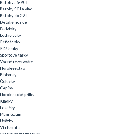
Batohy 55-90 l
Batohy 90 l a viac
Batohy do 29 l
Detské nosiče
Ľadvinky
Lodné vaky
Peňaženky
Pláštenky
Športové tašky
Vodné rezervoáre
Horolezectvo
Blokanty
Čelovky
Cepíny
Horolezecké prilby
Kladky
Lezečky
Magnézium
Úväzky
Via ferrata
Vrecká na magnézium