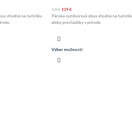
129
€
139
€
uv vhodná na turistiku
Pánska outdoorová obuv vhodná na turistik
írode.
alebo prechádzky v prírode.
Výber možností