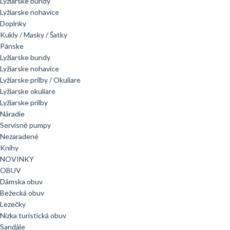
Lyžiarske bundy
Lyžiarske nohavice
Doplnky
Kukly / Masky / Šatky
Pánske
Lyžiarske bundy
Lyžiarske nohavice
Lyžiarske prilby / Okuliare
Lyžiarske okuliare
Lyžiarske prilby
Náradie
Servisné pumpy
Nezaradené
Knihy
NOVINKY
OBUV
Dámska obuv
Bežecká obuv
Lezečky
Nízka turistická obuv
Sandále