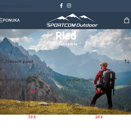
Skip to navigation
Skip to main content
PONUKA
Riad
Kategórie
Domov
/
Outdoor
/
Kemping
/
Riad
Zobrazujú sa 4 výsledky
Zobraziť panel
Pinguin Double Alu
Pinguin Quadri Alu
49
€
33
€
Pinguin Quadri X
Pinguin Solo Alu
59
€
24
€