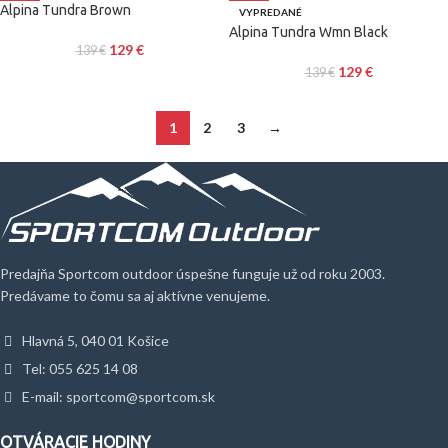
Alpina Tundra Brown
VYPREDANÉ
Alpina Tundra Wmn Black
129
€
139
€
129
€
139
€
1
2
3
→
Predajňa Sportcom outdoor úspešne funguje už od roku 2003.
Predávame to čomu sa aj aktívne venujeme.
Hlavná 5, 040 01 Košice
Tel: 055 625 14 08
E-mail: sportcom@sportcom.sk
OTVÁRACIE HODINY