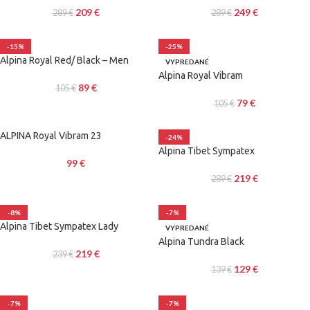
209
€
249
€
289
€
289
€
-15%
-25%
Alpina Royal Red/ Black – Men
VYPREDANÉ
Alpina Royal Vibram
89
€
105
€
79
€
105
€
ALPINA Royal Vibram 23
-24%
Alpina Tibet Sympatex
99
€
219
€
289
€
-8%
-7%
Alpina Tibet Sympatex Lady
VYPREDANÉ
Alpina Tundra Black
219
€
239
€
129
€
139
€
-7%
-7%