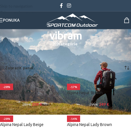
Skip to navigation
Skip to main content
PONUKA
vibram
Kategórie
Domov
/
Produkty so značkou “vibram”
Zobrazených 1–12 z 31 výsledkov
Zobraziť panel
-28%
-17%
Alpina Nepal Beige
Alpina Nepal Brown
209
€
249
€
289
€
299
€
-28%
-14%
Alpina Nepal Lady Beige
Alpina Nepal Lady Brown