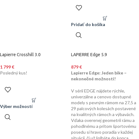
Pridať do košíka
Lapierre Crosshill 3.0
LAPIERRE Edge 5.9
1 799
€
879
€
Posledný kus!
Lapierre Edge: Jeden bike –
nekonečné možnosti!
V sérii EDGE nájdete rýchle,
univerzálne a cenovo dostupné
modely s pevným rámom na 27,5 a
Výber možností
29 palcových kolesách postavené
na kvalitných rámoch a výbavách.
Vďaka overenej geometrii rámu a
pohodlnému a pritom športovému
posedu si hravo poradia v každej
situácii, či už šplháte do kopca,