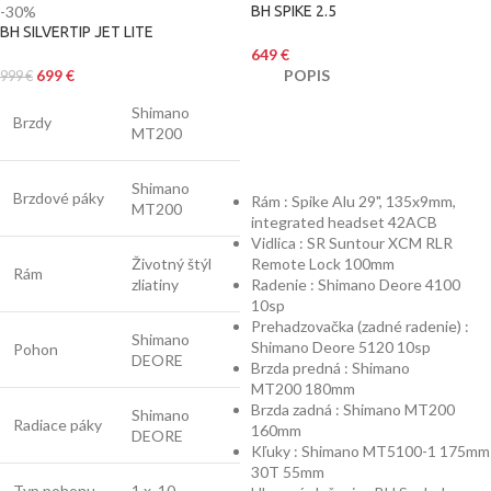
-30%
BH SPIKE 2.5
BH SILVERTIP JET LITE
649
€
699
€
POPIS
999
€
Shimano
Brzdy
MT200
Shimano
Brzdové páky
Rám : Spike Alu 29", 135x9mm,
MT200
integrated headset 42ACB
Vidlica : SR Suntour XCM RLR
Životný štýl
Remote Lock 100mm
Rám
zliatiny
Radenie : Shimano Deore 4100
10sp
Prehadzovačka (zadné radenie) :
Shimano
Shimano Deore 5120 10sp
Pohon
DEORE
Brzda predná : Shimano
MT200 180mm
Brzda zadná : Shimano MT200
Shimano
Radiace páky
160mm
DEORE
Kľuky : Shimano MT5100-1 175mm
30T 55mm
Typ pohonu
1 x 10