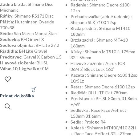
Zadná brzda:
Shimano Disc
Radenie : Shimano Deore 6100
Mechanic
12sp
Ráfiky:
Shimano RS171 Disc
Prehadzovačka (zadné radenie) :
Plášťa:
Hutchinson Overide
Shimano SLX 7100 12sp
700x38
Brzda predná : Shimano MT410
Sedlo:
San Marco Monza Štart
180mm
Sedlovka:
BH Gravel X
Brzda zadná : Shimano MT410
Sedlová objímka:
BH Lite 27,2
160mm
Riadidlá:
BH Lite Gravel
Kľuky : Shimano MT510-1 175mm
Predtavec:
Gravel X Carbon 1.5
32T 55mm
Hlavové zloženie:
BH SL
Hlavové zloženie : Acros ICR
Váha:
10,1 kg/veľkosť M
36/45º, Block Lock 160º
Kazeta : Shimano Deore 6100 12sp
10/51z
Reťaz : Shimano Deore 6100 12sp
Riadidlá : BH LITE Flat 780mm
Pridať do košíka
Predstavec : BH SL 80mm, 31,8mm,
+/-6º
Sedlovka : Race Face Aeffect
150mm 31,6mm
Sedlo : Prologo R4
Kolesá : Shimano MT400/410 32H
+ Race Face Aeffect 32H 27mm