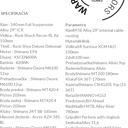
SPECIFIKACIA
Rám : 140 mm Full Suspension
Parametre
Alloy 29" ICR
Rám
MTB Alloy 29" internal cable
Vidlica : Rock Shock Recon RL Air
routing
150mm
Materiál
Hliník
Tlmič : Rock Shox Deluxe Debonair
Vidlica
SR Suntour XCM HLO
Motor : Shimano EP6
100mm
Dispej : KSCEN600A
Zdvih
100 mm
Batéria : 630Wh
Prehadzovačka
Shimano Alivio 9sp
Radenie : Shimano Deore M6100
Radenie
Shimano Alivio
12sp
Brzdy
Shimano MT200 180mm
Prehadzovačka : Shimano Deore
Kľuky
FSA 36T-170mm
M6100 12sp
Kazeta
Shimano CSHG201 9sp (11-
Brzda predná : Shimano MT420 4
36T)
Piston 203mm
Reťaz
SHIMANO HG53
Brzda zadná : Shimano MT420 4
Predstavec
BH Ahead
Piston 203mm
Riadítka
BH MTB Alloy Riser
Kľuky : Shimano 34T SB-165mm
780mm
Hlavové zloženie : Acros AZX-581
Gripy
BH Perform with ringlock
BL
Sedlovka
Alloy 31,6
Kazeta : Shimano Deore M6100
Sedlo
Prologo Proxim W350 Stn