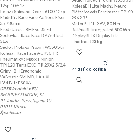
12sp 10/51z
Kolesá
BH Lite Mach1 Neuro
Reťaz : Shimano Deore 6100 12sp
Plášte
Maxxis Forekaster TPI60
Riadidlá : Race Face Aeffect Riser
29X2,35
35 780mm
Motor
BH 1E-36V,
80 Nm
Predstavec : BH Evo 35 Fit
Batéria
BH integrated
500 Wh
Sedlovka : Race Face DP Aeffect
Display
BH X Display Lite
31,6
Hmotnosť
23 kg
Sedlo : Prologo Proxim W350 Stn
Kolesá : Race Face ACR30 TR
Pneumatiky : Maxxis Minion
TPI120 Terra EXO TR 29X2,5/2,4
Pridať do košíka
Gripy : BH Ergonomic
Veľkosti : SM, MD, LA a XL
Kód BH : ES806
GPSR kontakt v EU
BH BIKES EUROPE, S.L.
P.I. Jundiz- Perretagana 10
01015 Vitoria
Španielsko