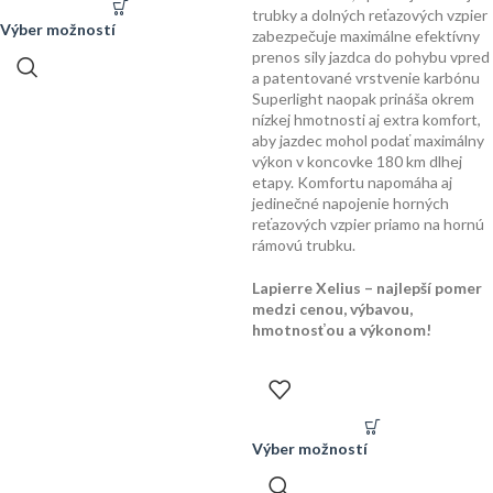
trubky a dolných reťazových vzpier
Výber možností
zabezpečuje maximálne efektívny
prenos sily jazdca do pohybu vpred
a patentované vrstvenie karbónu
Superlight naopak prináša okrem
nízkej hmotnosti aj extra komfort,
aby jazdec mohol podať maximálny
výkon v koncovke 180 km dlhej
etapy. Komfortu napomáha aj
jedinečné napojenie horných
reťazových vzpier priamo na hornú
rámovú trubku.
Lapierre Xelius – najlepší pomer
medzi cenou, výbavou,
hmotnosťou a výkonom!
Výber možností