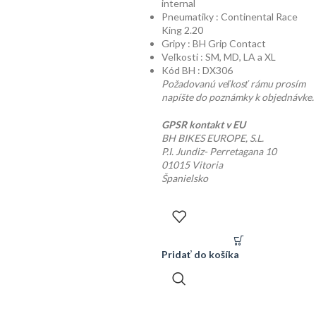
internal
Pneumatiky : Continental Race
King 2.20
Gripy : BH Grip Contact
Veľkosti : SM, MD, LA a XL
Kód BH : DX306
Požadovanú veľkosť rámu prosím
napíšte do poznámky k objednávke.
GPSR kontakt v EU
BH BIKES EUROPE, S.L.
P.I. Jundiz- Perretagana 10
01015 Vitoria
Španielsko
Pridať do košíka