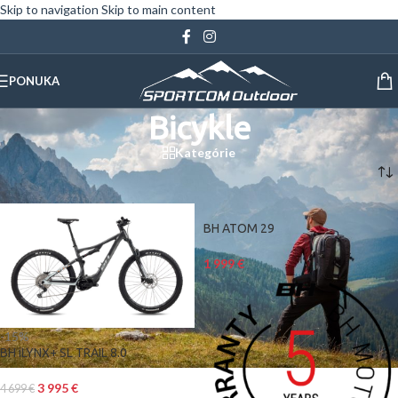
Skip to navigation
Skip to main content
PONUKA
Bicykle
Kategórie
Domov
/
Bicykle
BH ATOM 29
1 999
€
-15%
BH iLYNX+ SL TRAIL 8.0
3 995
€
4 699
€