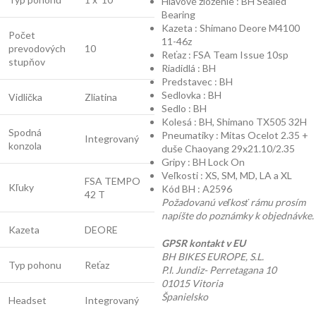
Hlavové zloženie : BH Sealed
Bearing
Kazeta : Shimano Deore M4100
Počet
11-46z
prevodových
10
Reťaz : FSA Team Issue 10sp
stupňov
Riadidlá : BH
Predstavec : BH
Sedlovka : BH
Vidlička
Zliatina
Sedlo : BH
Kolesá : BH, Shimano TX505 32H
Spodná
Pneumatiky : Mitas Ocelot 2.35 +
Integrovaný
konzola
duše Chaoyang 29x21.10/2.35
Gripy : BH Lock On
Veľkosti : XS, SM, MD, LA a XL
FSA TEMPO
Kľuky
Kód BH : A2596
42 T
Požadovanú veľkosť rámu prosím
napíšte do poznámky k objednávke.
Kazeta
DEORE
GPSR kontakt v EU
BH BIKES EUROPE, S.L.
Typ pohonu
Reťaz
P.I. Jundiz- Perretagana 10
01015 Vitoria
Španielsko
Headset
Integrovaný