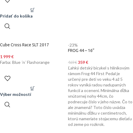
Pridať do košíka
Cube Cross Race SLT 2017
-23%
FROG 44 – 16“
1 999
€
Farba: Blue ´n´ Flashorange
359
€
469
€
Ľahký detský bicykel s hliníkovým
rámom Frog 44 First Pedal je
určený pre deti vo veku 4 až 5
rokov vyniká radou nadupaných
funkcií a ocenení. Minimálna dĺžka
Výber možností
vnútornej nohy 44cm, čo
podnecuje číslo v jeho názve. Čo to
ale znamená? Toto číslo uvádza
minimálnu dĺžku v centimetroch,
ktorú nameriate stojacemu dieťaťu
od zeme po rozkrok.