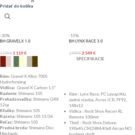
Pridať do košíka
-30%
-15%
BH GRAVELX 1.0
BH LYNX RACE 3.0
1 119
€
2 549
€
1 599
€
2 999
€
SPECIFIKACIE
Rám:
Gravel X Alloy 7005
Hydroforming
Vidlica:
Gravel X Carbon 1.5"
Radenie:
Shimano 105
Rám : Lynx Race, PC Layup/Alu
Prehadzovačka:
Shimano GRX
zadná stavba, Acros ICR, PF92,
12sp
148x12
Kľučky:
Shimano 105
Vidlica : Rock Shox Recon RL
Kazeta:
Shimano 105 11/36
Remote 100mm
Reťaz:
Shimano 105
Tlmič : Rock Shox Deluxe,
Predná brzda:
Shimano Disc
190x45,CM,DRM,40x8 Aircan NO
Mechanic
bushing shaft