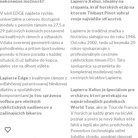
nekonečné možnosti!
Lapierre Xelius, ideálny na
stúpania, kráľ horských etáp na
ktorom Thibaut Pinot vyhral
V sérii EDGE nájdete rýchle,
svoje najväčšie víťazstvá.
univerzálne a cenovo dostupné
modely s pevným rámom na 27,5 a
29 palcových kolesách postavené
Lapierre je tradičná značka s
na kvalitných rámoch a výbavách.
históriou siahajúcou do roku 1946.
Vďaka overenej geometrii rámu a
Od roku 2002, teda už bezmála 20
pohodlnému a pritom športovému
rokov spolupracuje s
posedu si hravo poradia v každej
profesionálnym cestným
situácii, či už šplháte do kopca,
cyklistickým tímom FDJ. Táto
alebo ste na dlhom výlete.
spolupráca sa premieta do
kompletnej modelovej rady
cestných bicyklov Lapierre.
Lapierre Edge
s kvalitným rámom z
odľahčenej patentovanej hliníkovej
zliatiny a spoľahlivými
Lapierre Xelius je špeciálom pre
komponentami
je tou správnou
vrchárov, ktorí pretekajú na
voľbou pre všetkých
najnáročnejších podnikoch
cyklistických nadšencov a
World Tour,
ako je Tour de France.
začínajúcich bikerov.
V horách je každý gram na bicykli
poznať a preto je nový Xelius ešte
ľahší a lepší ako jeho predchodca.
Powerbox technológia veľmi
tuhého stredu, spodnej rámovej