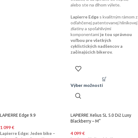
alebo ste na dlhom výlete.
Lapierre Edge
s kvalitným rámom z
odľahčenej patentovanej hliníkovej
zliatiny a spoľahlivými
komponentami
je tou správnou
voľbou pre všetkých
cyklistických nadšencov a
začínajúcich bikerov.
Výber možností
LAPIERRE Edge 9.9
LAPIERRE Xelius SL 5.0 Di2 Luxy
Blackberry – M“
1 099
€
Lapierre Edge: Jeden bike –
4 099
€