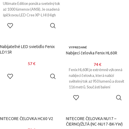
Ultimate Edition ponúka svetelný tok
až 1000 lúmenov (ANSI). Je osadená
špičkovou LED Cree XP-L HI (High
Intensity), ktorá v kombinácii s
VIAC INFO
hladkým reflektorom vytvára dobre
zaostrený svetelný kužeľ s dosvitom
325 metrov.
Nabíjateľné LED svietidlo Fenix
VYPREDANÉ
LD15R
Nabíjecí čelovka Fenix HL60R
57
€
74
€
Fenix HL60R je extrémně výkonná
PRIDAŤ DO
nabíjecí čelovka, která nabízí
KOŠÍKA
světelný tok až 950 lumenů a dosvit
116 metrů. Součástí balení
VIAC INFO
NITECORE ČELOVKA HC60 V2
NITECORE ČELOVKA NU17 –
ČIERNO/ŽLTÁ (NC-NU17-BK-YW)