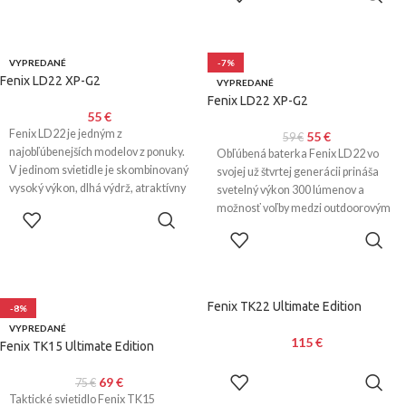
VYPREDANÉ
-7%
Fenix LD22 XP-G2
VYPREDANÉ
Fenix LD22 XP-G2
55
€
Fenix LD22 je jedným z
55
€
59
€
najobľúbenejších modelov z ponuky.
Obľúbená baterka Fenix LD22 vo
V jedinom svietidle je skombinovaný
svojej už štvrtej generácii prináša
vysoký výkon, dlhá výdrž, atraktívny
svetelný výkon 300 lúmenov a
vzhľad a jednoduché ovládanie. Šesť
možnosť voľby medzi outdoorovým
VIAC INFO
režimov výkonu umožňuje zvoliť
a taktickým ovládaním. Vysoký
VIAC INFO
ideálne nastavenie medzi maximom
výkon, dlhá výdrž až 100 hodín a
215 lumenov a výdržou až 150
napájanie na 2 tužkové batérie z nej
hodín.
robia univerzálny nástroj. Oceníte
ju ako pri použití v domácnosti, tak aj
Fenix TK22 Ultimate Edition
-8%
na turistike, pri kempovaní,
VYPREDANÉ
cyklistike a pri ďalších outdoorových
115
€
Fenix TK15 Ultimate Edition
aktivitách.
PRIDAŤ DO
69
€
75
€
KOŠÍKA
Taktické svietidlo Fenix ​​TK15