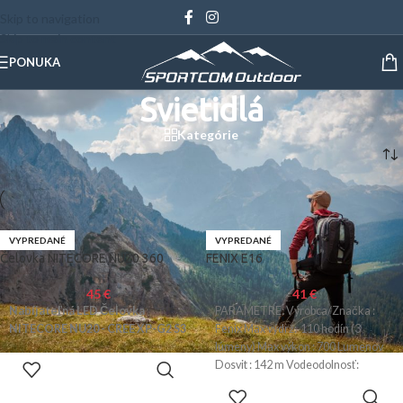
Skip to navigation
Skip to main content
PONUKA
Svietidlá
Kategórie
Domov
/
Outdoor
/
Kemping
/
Svietidlá
VYPREDANÉ
VYPREDANÉ
Čelovka NITECORE NU20 360
FENIX E16
45
€
41
€
Nabíjateľná LED Čelovka
PARAMETRE: Výrobca/Značka :
NITECORE NU20 - CREE XP-G2 S3
Fenix Max výdrž: 110 hodín (3
lúmeny) Max výkon : 700 Lumenov
Dosvit : 142 m Vodeodolnosť:
VIAC INFO
VIAC INFO