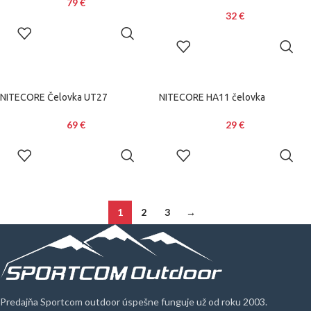
79
€
32
€
PRIDAŤ DO
KOŠÍKA
PRIDAŤ DO
KOŠÍKA
NITECORE Čelovka UT27
NITECORE HA11 čelovka
69
€
29
€
PRIDAŤ DO
PRIDAŤ DO
KOŠÍKA
KOŠÍKA
1
2
3
→
Predajňa Sportcom outdoor úspešne funguje už od roku 2003.