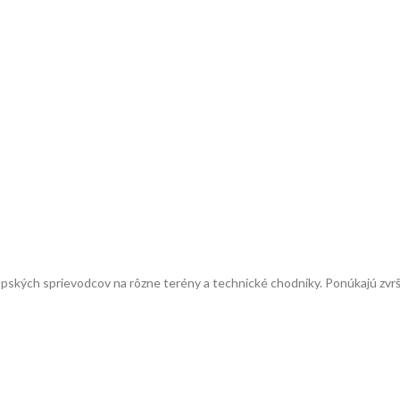
lpských sprievodcov na rôzne terény a technické chodníky. Ponúkajú zvrš