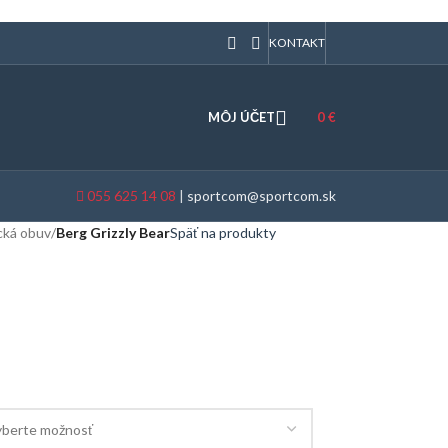
KONTAKT
MÔJ ÚČET
0
€
055 625 14 08
|
sportcom@sportcom.sk
cká obuv
/
Berg Grizzly Bear
Späť na produkty