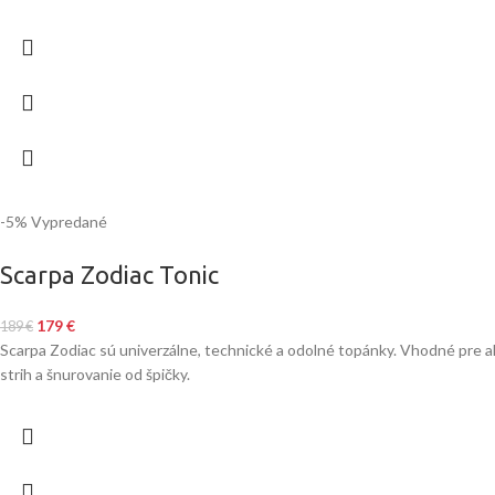
-5%
Vypredané
Scarpa Zodiac Tonic
179
€
189
€
Scarpa Zodiac sú univerzálne, technické a odolné topánky. Vhodné pre a
strih a šnurovanie od špičky.