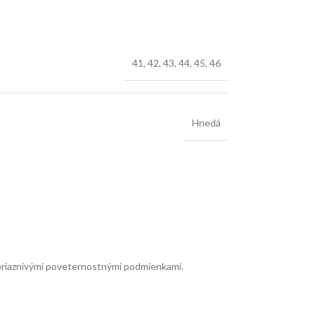
41
,
42
,
43
,
44
,
45
,
46
Hnedá
priaznivými poveternostnými podmienkami.