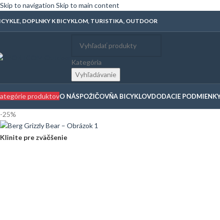
Skip to navigation
Skip to main content
ICYKLE, DOPLNKY K BICYKLOM, TURISTIKA, OUTDOOR
Kategória
Vyhľadávanie
ategórie produktov
O NÁS
POŽIČOVŇA BICYKLOV
DODACIE PODMIENK
-25%
Klinite pre zväčšenie