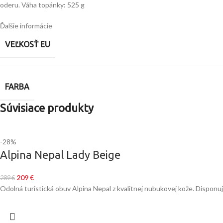
oderu. Váha topánky: 525 g
Ďalšie informácie
VEĽKOSŤ EU
FARBA
Súvisiace produkty
-28%
Alpina Nepal Lady Beige
209
€
289
€
Odolná turistická obuv Alpina Nepal z kvalitnej nubukovej kože. Disp