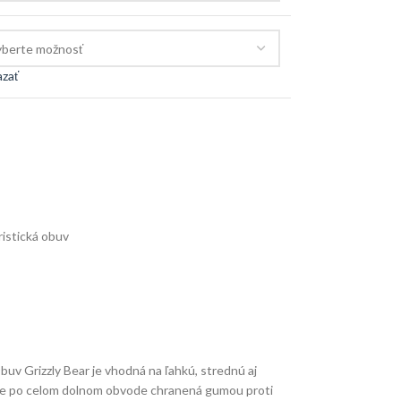
zať
istická obuv
 Grizzly Bear je vhodná na ľahkú, strednú aj
uv je po celom dolnom obvode chranená gumou proti