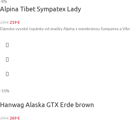
-8%
Alpina Tibet Sympatex Lady
219
€
239
€
Dámske vysoké topánky od značky Alpina s membránou Sympatex a Vib
-10%
Hanwag Alaska GTX Erde brown
269
€
299
€