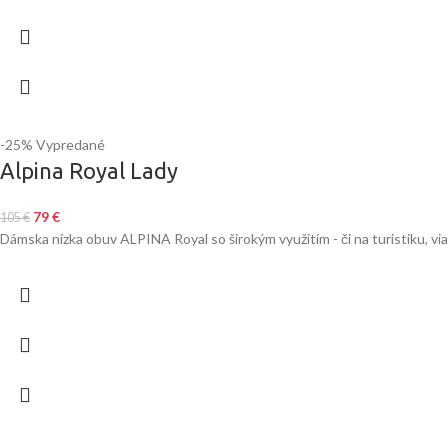
-25%
Vypredané
Alpina Royal Lady
79
€
105
€
Dámska nízka obuv ALPINA Royal so širokým využitím - či na turistiku, vi