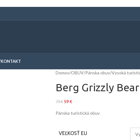
Y
KONTAKT
Domov
/
OBUV
/
Pánska obuv
/
Vysoká turisti
Berg Grizzly Bear
59
€
79
€
Pánska turistická obuv
VEĽKOSŤ EU