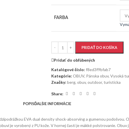
FARBA
Vyma
PRIDAŤ DO KOŠÍKA
Pridať do obľúbených
Katalógové číslo:
f8ed3f9bfab7
Kategórie:
OBUV
,
Pánska obuv
,
Vysoká tur
Značky:
berg
,
obuv
,
outdoor
,
turisticka
Share:
POPIS
ĎALŠIE INFORMÁCIE
zipodrážkou EVA dual density shock-absorving a gumenou podošvou. Obuv
k obuvi je vyrobený z PU kože. V hornej časti je mäkké polstrovanie. Ob