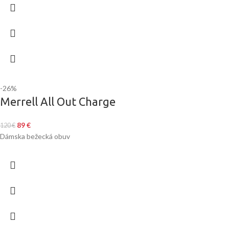
-26%
Merrell All Out Charge
89
€
120
€
Dámska bežecká obuv