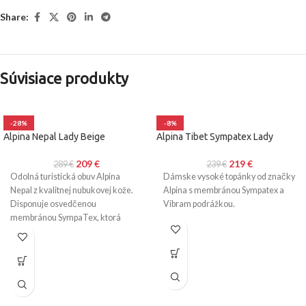
Share:
Súvisiace produkty
-28%
-8%
Alpina Nepal Lady Beige
Alpina Tibet Sympatex Lady
209
€
219
€
289
€
239
€
Odolná turistická obuv Alpina
Dámske vysoké topánky od značky
Nepal z kvalitnej nubukovej kože.
Alpina s membránou Sympatex a
Disponuje osvedčenou
Vibram podrážkou.
membránou SympaTex, ktorá
poskytuje ochranu pred
nepriaznivými poveternostnými
podmienkami.