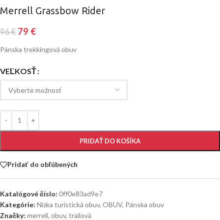
Merrell Grassbow Rider
79
€
96
€
Pánska trekkingová obuv
VEĽKOSŤ
PRIDAŤ DO KOŠÍKA
Pridať do obľúbených
Katalógové číslo:
0ff0e83ad9e7
Kategórie:
Nízka turistická obuv
,
OBUV
,
Pánska obuv
Značky:
merrell
,
obuv
,
trailová