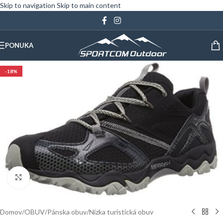
Skip to navigation
Skip to main content
PONUKA
-18%
Klinite pre zväčšenie
Domov
/
OBUV
/
Pánska obuv
/
Nízka turistická obuv