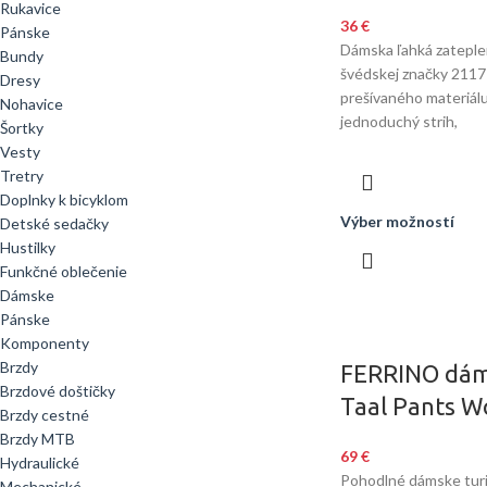
Rukavice
36
€
Pánske
Dámska ľahká zatepl
Bundy
švédskej značky 2117
Dresy
prešívaného materiálu
Nohavice
jednoduchý strih,
Šortky
Vesty
Tretry
Doplnky k bicyklom
Výber možností
Detské sedačky
Hustilky
Funkčné oblečenie
Dámske
Pánske
Komponenty
Brzdy
FERRINO dám
Brzdové doštičky
Taal Pants 
Brzdy cestné
Brzdy MTB
69
€
Hydraulické
Pohodlné dámske turi
Mechanické