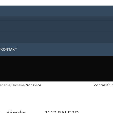
Y
KONTAKT
lečenie
/
Dámske
/
Nohavice
Zobraziť
A – dámske
2117 BALEBO –