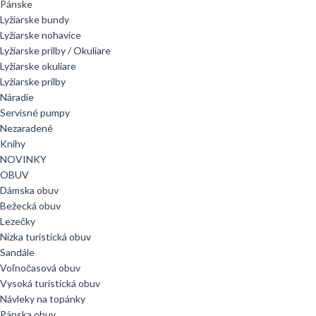
Pánske
Lyžiarske bundy
Lyžiarske nohavice
Lyžiarske prilby / Okuliare
Lyžiarske okuliare
Lyžiarske prilby
Náradie
Servisné pumpy
Nezaradené
Knihy
NOVINKY
OBUV
Dámska obuv
Bežecká obuv
Lezečky
Nízka turistická obuv
Sandále
Voľnočasová obuv
Vysoká turistická obuv
Návleky na topánky
Pánska obuv