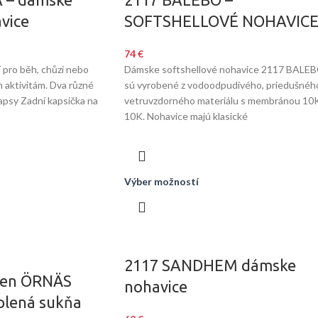
vice
SOFTSHELLOVÉ NOHAVIC
74
€
í pro běh, chůzi nebo
Dámske softshellové nohavice 2117 BALE
 aktivitám. Dva různé
sú vyrobené z vodoodpudivého, priedušnéh
apsy Zadní kapsička na
vetruvzdorného materiálu s membránou 10K
10K. Nohavice majú klasické
Výber možností
2117 SANDHEM dámske
den ÖRNÄS
nohavice
plená sukňa