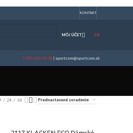
KONTAKT
MÔJ ÚČET
0
€
055 625 14 08
|
sportcom@sportcom.sk
9
24
36
2117 KLACKEN ECO Dámské