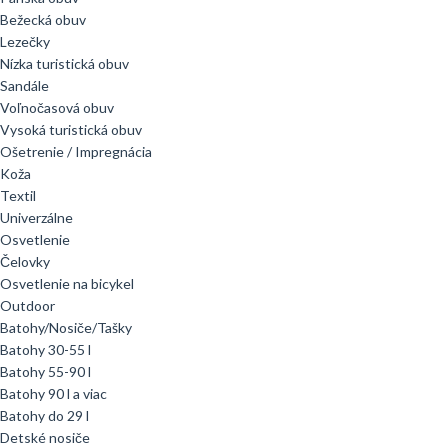
Bežecká obuv
Lezečky
Nízka turistická obuv
Sandále
Voľnočasová obuv
Vysoká turistická obuv
Ošetrenie / Impregnácia
Koža
Textil
Univerzálne
Osvetlenie
Čelovky
Osvetlenie na bicykel
Outdoor
Batohy/Nosiče/Tašky
Batohy 30-55 l
Batohy 55-90 l
Batohy 90 l a viac
Batohy do 29 l
Detské nosiče