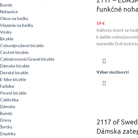
Bundy
funkčné noha
Nohavice
Obuv na bežky
59
€
Viazania na bežky
Kalhoty, které se hod
Vosky
k dalším volnočasovým
Bicykle
materiály Dvě boční k
Celoodpružené bicykle
Cestné bicykle
Cyklokrosové/Gravel bicykle
Dámske bicykle
Výber možností
Detské bicykle
E-bike bicykle
Fatbike
Pevné bicykle
Cyklistika
Dámske
Bundy
Dresy
2117 of Swe
Šortky
Dámska zate
Doplnky