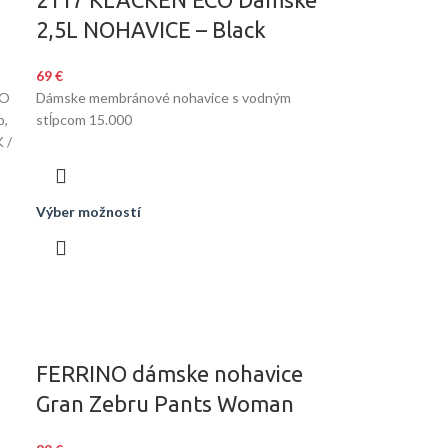
E
2,5L NOHAVICE – Black
69
€
BO
Dámske membránové nohavice s vodným
o,
stĺpcom 15.000
 /
Výber možností
FERRINO dámske nohavice
Gran Zebru Pants Woman