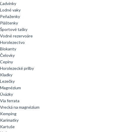
Ľadvinky
Lodné vaky
Peňaženky
Pláštenky
Športové tašky
Vodné rezervoáre
Horolezectvo
Blokanty
Čelovky
Cepíny
Horolezecké prilby
Kladky
Lezečky
Magnézium
Úväzky
Via ferrata
Vrecká na magnézium
Kemping
Karimatky
Kartuše