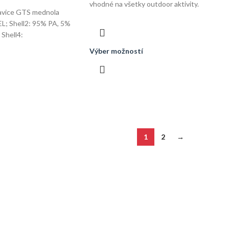
vhodné na všetky outdoor aktivity.
avice GTS mednola
EL; Shell2: 95% PA, 5%
 Shell4:
Výber možností
1
2
→