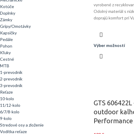
vyrobené z recyklova
Kotúče
Odolný materiál s ní
Doplnky
doprajú komfort pri 
Zámky
Gripy/Omotávky
Kapsičky
Pedále
Výber možností
Pohon
Kľuky
Cestné
MTB
1-prevodník
2-prevodník
3-prevodník
Reťaze
10-kolo
GTS 606422L
11/12-kolo
outdoor kalh
6/7/8-kolo
9-kolo
Performance 
Stredové osy a zloženie
Vodítka reťaze