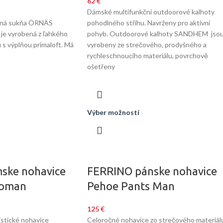
62
€
Dámské multifunkční outdoorové kalhoty
ená sukňa ÖRNÄS
pohodlného střihu. Navrženy pro aktivní
 je vyrobená z ľahkého
pohyb. Outdoorové kalhoty SANDHEM jso
 s výplňou primaloft. Má
vyrobeny ze strečového, prodyšného a
rychleschnoucího materiálu, povrchově
ošetřeny
Výber možností
ske nohavice
FERRINO pánske nohavice
Woman
Pehoe Pants Man
125
€
stické nohavice
Celoročné nohavice zo strečového materiál