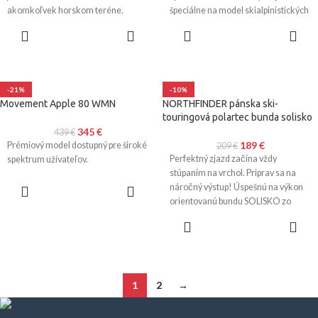
akomkoľvek horskom teréne.
špeciálne na model skialpinistických
lyží MOVEMENT APPLE 80.
VÝBER
VÝBER
MOŽNOSTÍ
MOŽNOSTÍ
-21%
-10%
Movement Apple 80 WMN
NORTHFINDER pánska ski-
touringová polartec bunda solisko
345
€
439
€
189
€
Prémiový model dostupný pre široké
209
€
Perfektný zjazd začína vždy
spektrum užívateľov.
stúpaním na vrchol. Priprav sa na
VÝBER
náročný výstup! Úspešnú na výkon
MOŽNOSTÍ
orientovanú bundu SOLISKO zo
série SKIALP sme
VÝBER
MOŽNOSTÍ
1
2
→