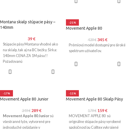
KOŠÍKA
Montana skialp stúpacie pásy –
-21%
140mm
Movement Apple 80
39
€
345
€
439
€
Stúpacie pásy Montana vhodné ako
Prémiový model dostupný pre široké
na skialp, tak aj na BC bežky. Šírka:
spektrum užívateľov.
140mm CENA ZA 1M pásu!!
Požadovanú
VÝBER
MOŽNOSTÍ
PRIDAŤ DO
KOŠÍKA
-17%
-11%
Movement Apple 80 Junior
Movement Apple 80 Skialp Pásy
289
€
159
€
349
€
179
€
Movement Apple 80 Junior
sú
MOVEMENT APPLE 80 sú
všestranné lyže, vytvorené pre
orignálne stúpacie pásy vyrobené
jednoduché ovládanie v
spoločnosťou Colltex vykrojené