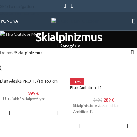
Skip to navigation
Skip to main content
PONUKA
Skialpinizmus
Kategórie
Domov
/
Skialpinizmus
Elan Alaska PRO 15/16 163 cm
-17%
Elan Ambition 12
399
€
Ultraľahké skialpové lyže.
289
€
349
€
Skialpinistické viazanie Elan
PRIDAŤ DO
Ambition 12.
KOŠÍKA
PRIDAŤ DO
KOŠÍKA