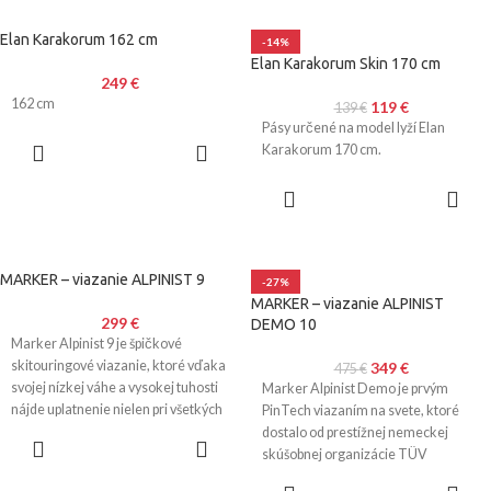
Elan Karakorum 162 cm
-14%
Elan Karakorum Skin 170 cm
249
€
162 cm
119
€
139
€
Pásy určené na model lyží Elan
PRIDAŤ DO
Karakorum 170 cm.
KOŠÍKA
PRIDAŤ DO
KOŠÍKA
MARKER – viazanie ALPINIST 9
-27%
MARKER – viazanie ALPINIST
299
€
DEMO 10
Marker Alpinist 9 je špičkové
skitouringové viazanie, ktoré vďaka
349
€
475
€
svojej nízkej váhe a vysokej tuhosti
Marker Alpinist Demo je prvým
nájde uplatnenie nielen pri všetkých
PinTech viazaním na svete, ktoré
skitouringových
dostalo od prestížnej nemeckej
VÝBER
skúšobnej organizácie TÜV
MOŽNOSTÍ
certifikát DIN ISO
PRIDAŤ DO