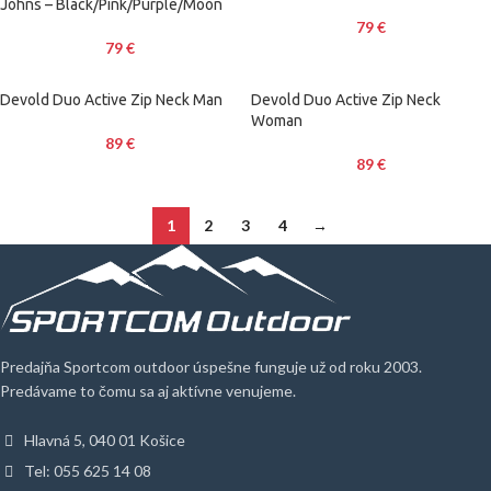
Johns – Black/Pink/Purple/Moon
79
€
79
€
Devold Duo Active Zip Neck Man
Devold Duo Active Zip Neck
Woman
89
€
89
€
1
2
3
4
→
Predajňa Sportcom outdoor úspešne funguje už od roku 2003.
Predávame to čomu sa aj aktívne venujeme.
Hlavná 5, 040 01 Košice
Tel: 055 625 14 08