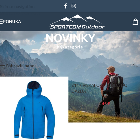
Skip to navigation
Skip to main content
PONUKA
NOVINKY
Kategórie
Domov
/
NOVINKY
Zobrazených 1–12 z 42 výsledkov
Zobraziť panel
2117 VISKAFORS BUNDA DO
DAŽĎA
45
€