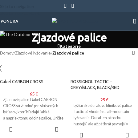
Skip to navigation
Skip to main content
PONUKA
Zjazdové palice
Kategórie
Domov
/
Zjazdové lyžovanie
/
Zjazdové palice
Gabel CARBON CROSS
ROSSIGNOL TACTIC –
GREY/BLACK, BLACK/RED
65
€
25
€
Zjazdové palice Gabel CARBON
Lyžiarske duralovo hliníkové palice
CROSS sú vhodné pre skúsených
Tactic sú vhodné na all-mountain
lyžiarov, ktorí hľadajú ľahké
lyžovanie. Dural len o trochu
a napriek tomu odolné palice. Určite
hustejší, ale až päťkrát pevnejší v
oceníte jednoduché
VÝBER
MOŽNOSTÍ
VÝBER
MOŽNOSTÍ