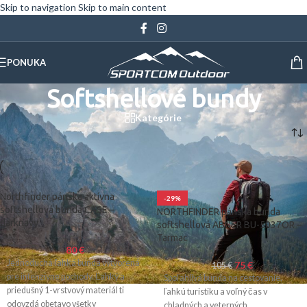
Skip to navigation
Skip to main content
PONUKA
Softshellové bundy
Kategórie
Domov
/
Turistické oblečenie
/
Pánske
/
Bundy
/
Softshellové bundy
Northfinder pánska aktívna
-29%
softshellová bunda CASE –
NORTHFINDER pánska bunda
darknavy
softshellová ABNER BU-5037OR –
Tarmac
80
€
Jednoduchá ľahká bunda vytvorená
75
€
105
€
pre intenzívne pochody. Ľahký a
Spoľahlivá bunda na cestovanie,
priedušný 1-vrstvový materiál ti
ľahkú turistiku a voľný čas v
odovzdá obetavo všetky
chladných a veterných