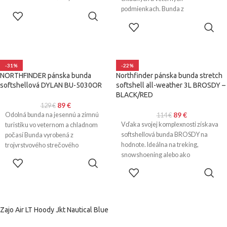
benefity. Pružná konštrukcia s
podmienkach. Bunda z
VÝBER
ergonomickou kapucňou s
trojvrstvového softshellu s vysokou
MOŽNOSTÍ
VÝBER
MOŽNOSTÍ
-31%
-22%
NORTHFINDER pánska bunda
Northfinder pánska bunda stretch
softshellová DYLAN BU-5030OR
softshell all-weather 3L BROSDY –
BLACK/RED
89
€
129
€
89
€
Odolná bunda na jesennú a zimnú
114
€
Vďaka svojej komplexnosti získava
turistiku vo veternom a chladnom
softshellová bunda BROSDY na
počasí Bunda vyrobená z
hodnote. Ideálna na treking,
trojvrstvového strečového
snowshoening alebo ako
softshellu s parametrami
VÝBER
neformálny kúsok na veterné dni
MOŽNOSTÍ
VÝBER
MOŽNOSTÍ
Zajo Air LT Hoody Jkt Nautical Blue