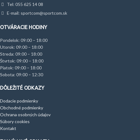
Tel: 055 625 14 08
vnútornom vrecku a vo vrecku na
rukáve. Utiahneš spodné sťahovanie
E-mail: sportcom@sportcom.sk
a tebou vytvorené teplo nemá šancu
uniknúť.
OTVÁRACIE HODINY
Pondelok: 09:00 – 18:00
Utorok: 09:00 – 18:00
Streda: 09:00 – 18:00
Štvrtok: 09:00 – 18:00
Piatok: 09:00 – 18:00
Sobota: 09:00 – 12:30
DÔLEŽITÉ ODKAZY
Dodacie podmienky
Obchodné podmienky
Ochrana osobných údajov
Súbory cookies
Kontakt