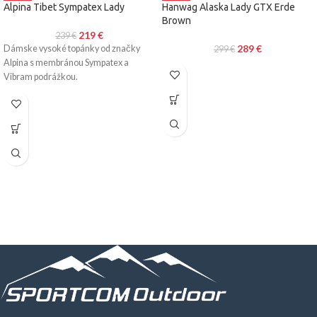
Alpina Tibet Sympatex Lady
Hanwag Alaska Lady GTX Erde
Brown
219
€
239
€
289
€
Dámske vysoké topánky od značky
299
€
Alpina s membránou Sympatex a
Vibram podrážkou.