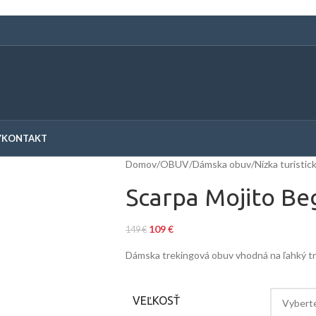
Y
KONTAKT
Domov
/
OBUV
/
Dámska obuv
/
Nízka turistic
Scarpa Mojito Be
109
€
149
€
Dámska trekingová obuv vhodná na ľahký tr
VEĽKOSŤ