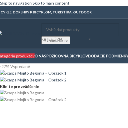
Skip to navigation
Skip to main content
ICYKLE, DOPLNKY K BICYKLOM, TURISTIKA, OUTDOOR
KATEGÓRIA
Vyhľadávanie
ategórie produktov
O NÁS
POŽIČOVŇA BICYKLOV
DODACIE PODMIENK
-27%
Vypredané
Klinite pre zväčšenie