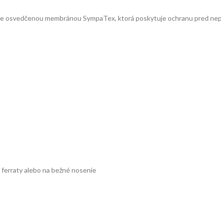
onuje osvedčenou membránou SympaTex, ktorá poskytuje ochranu pred ne
a ferraty alebo na bežné nosenie