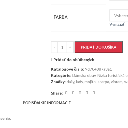
FARBA
Vymazať
PRIDAŤ DO KOŠÍKA
Pridať do obľúbených
Katalógové číslo:
9d704887a3a1
Kategórie:
Dámska obuv
,
Nízka turistická 
Značky:
daily
,
lady
,
mojito
,
scarpa
,
vibram
,
w
Share:
POPIS
ĎALŠIE INFORMÁCIE
senie.