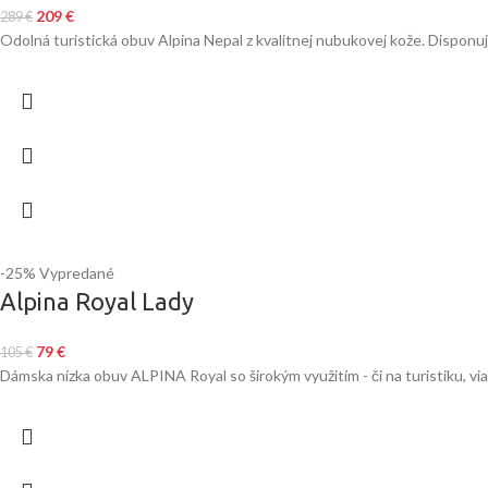
209
€
289
€
Odolná turistická obuv Alpina Nepal z kvalitnej nubukovej kože. Disp
-25%
Vypredané
Alpina Royal Lady
79
€
105
€
Dámska nízka obuv ALPINA Royal so širokým využitím - či na turistiku, vi