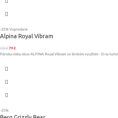
-25%
Vypredané
Alpina Royal Vibram
79
€
105
€
Pánska nízka obuv ALPINA Royal Vibram so širokým využitím - či na turist
-25%
Berg Grizzly Bear