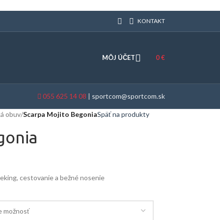
KONTAKT
MÔJ ÚČET
0
€
055 625 14 08
|
sportcom@sportcom.sk
ká obuv
/
Scarpa Mojito Begonia
Späť na produkty
gonia
eking, cestovanie a bežné nosenie