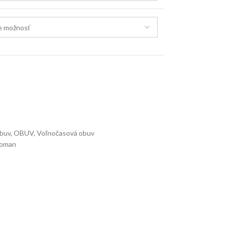
obuv
,
OBUV
,
Voľnočasová obuv
oman