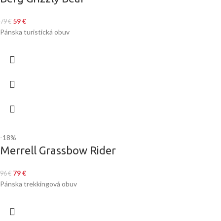
59
€
79
€
Pánska turistická obuv
-18%
Merrell Grassbow Rider
79
€
96
€
Pánska trekkingová obuv