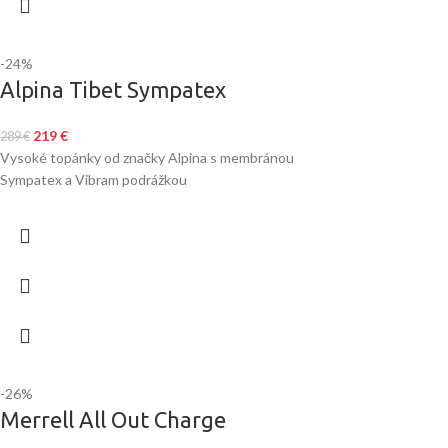
-24%
Alpina Tibet Sympatex
219
€
289
€
Vysoké topánky od značky Alpina s membránou
Sympatex a Vibram podrážkou
-26%
Merrell All Out Charge