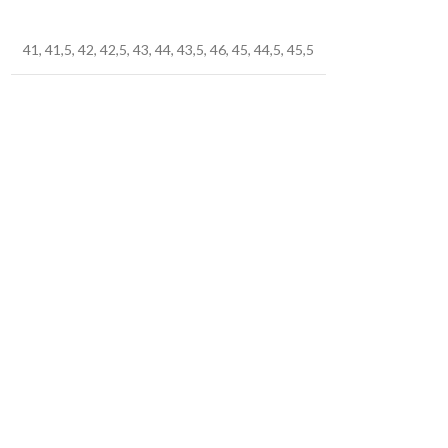
41
,
41,5
,
42
,
42,5
,
43
,
44
,
43,5
,
46
,
45
,
44,5
,
45,5