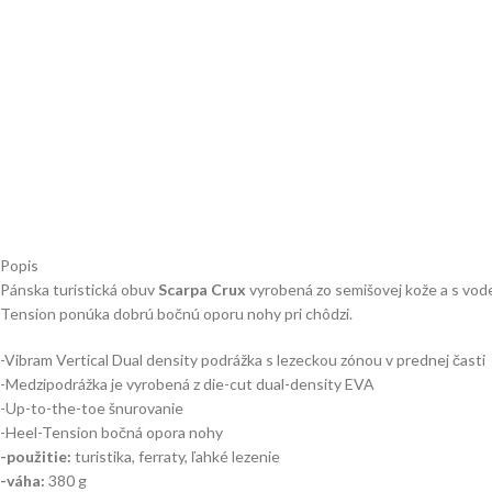
Popis
Pánska turistická obuv
Scarpa Crux
vyrobená zo semišovej kože a s vod
Tension ponúka dobrú bočnú oporu nohy pri chôdzi.
-Vibram Vertical Dual density podrážka s lezeckou zónou v prednej časti
-Medzipodrážka je vyrobená z die-cut dual-density EVA
-Up-to-the-toe šnurovanie
-Heel-Tension bočná opora nohy
-použitie:
turistika, ferraty, ľahké lezenie
-váha:
380 g