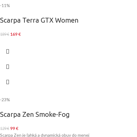
-11%
Scarpa Terra GTX Women
169
€
189
€
-23%
Scarpa Zen Smoke-Fog
99
€
129
€
Scarpa Zen je ľahká a dynamická obuv do menej