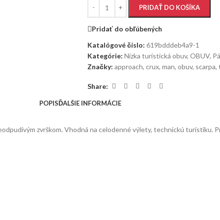
PRIDAŤ DO KOŠÍKA
Pridať do obľúbených
Katalógové číslo:
619bdddeb4a9-1
Kategórie:
Nízka turistická obuv
,
OBUV
,
Pá
Značky:
approach
,
crux
,
man
,
obuv
,
scarpa
,
Share:
POPIS
ĎALŠIE INFORMÁCIE
eodpudivým zvrškom. Vhodná na celodenné výlety, technickú turistiku. P