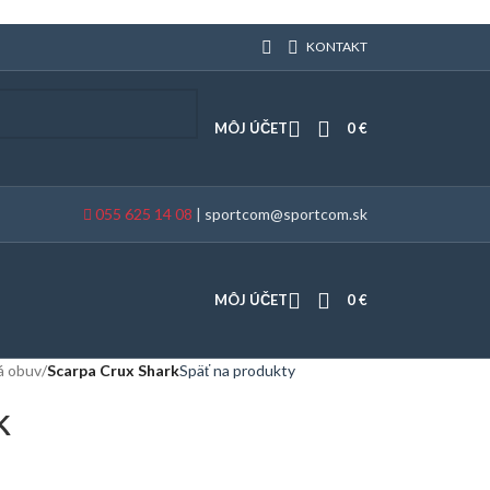
KONTAKT
MÔJ ÚČET
0
€
055 625 14 08
|
sportcom@sportcom.sk
MÔJ ÚČET
0
€
ká obuv
/
Scarpa Crux Shark
Späť na produkty
k