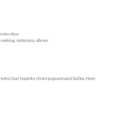
nska obuv
trekking
,
viaferrata
,
vibram
rednú časť topánky chráni pogumovaná špička. Heel-