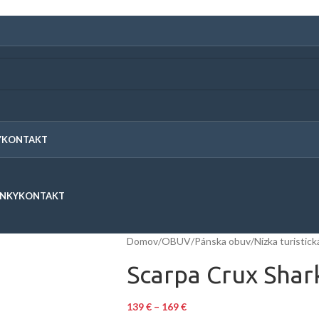
Y
KONTAKT
ENKY
KONTAKT
Domov
/
OBUV
/
Pánska obuv
/
Nízka turistic
Scarpa Crux Shar
139
€
–
169
€