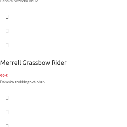
Pánska bežecká obuv
Merrell Grassbow Rider
99
€
Dámska trekkingová obuv