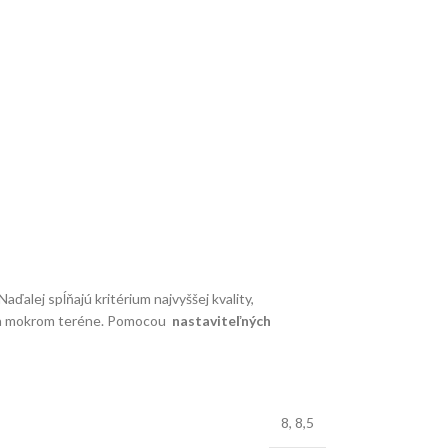
 Naďalej spĺňajú kritérium najvyššej kvality,
nom a mokrom teréne. Pomocou
nastaviteľných
8
,
8,5