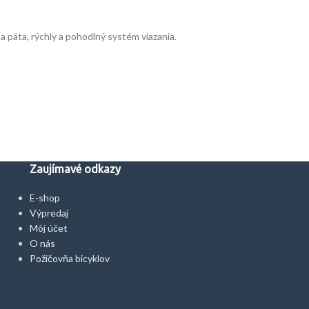
 päta, rýchly a pohodlný systém viazania.
Zaujímavé odkazy
E-shop
Výpredaj
Môj účet
O nás
Požičovňa bicyklov