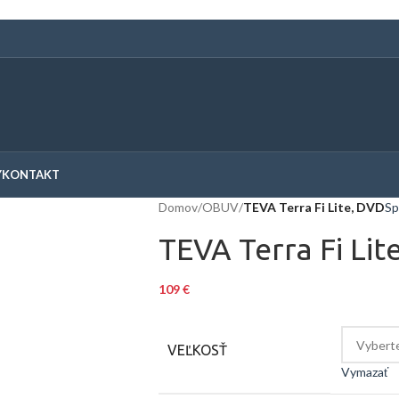
Y
KONTAKT
Domov
/
OBUV
/
TEVA Terra Fi Lite, DVD
Sp
TEVA Terra Fi Lit
109
€
VEĽKOSŤ
Vymazať