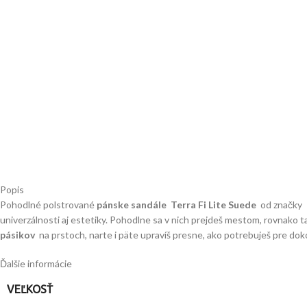
Popis
Pohodlné polstrované
pánske sandále Terra Fi Lite Suede
od značky
univerzálnosti aj estetiky. Pohodlne sa v nich prejdeš mestom, rovnako t
pásikov
na prstoch, narte i päte upravíš presne, ako potrebuješ pre dok
Ďalšie informácie
VEĽKOSŤ