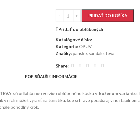
PRIDAŤ DO KOŠÍKA
Pridať do obľúbených
Katalógové číslo:
-
Kategória:
OBUV
Značky:
panske
,
sandale
,
teva
Share:
POPIS
ĎALŠIE INFORMÁCIE
TEVA
sú odľahčenou verziou obľúbeného kúsku v
koženom
variante
.
ak v nich môžeš vyraziť na turistiku, kde si hravo poradia aj v nestabil
onale pohodlný krok.