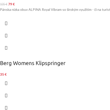
79
€
105
€
Pánska nízka obuv ALPINA Royal Vibram so širokým využitím - či na turist
Berg Womens Klipspringer
35
€