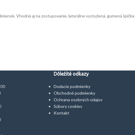
ienok. Vhodná aj na zostupovanie, laterálne vystužená, gumená špička a
Dôležité odkazy
:00
Dodacie podmienky
0
Obchodné podmienky
Ochrana osobných údajov
0
Súbory cookies
Kontakt
0