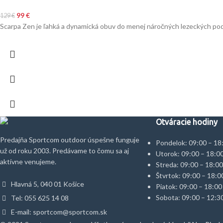
99
€
129
€
Scarpa Zen je ľahká a dynamická obuv do menej náročných lezeckých podm
Otváracie hodiny
Predajňa Sportcom outdoor úspešne funguje
Pondelok: 09:00 – 18
už od roku 2003. Predávame to čomu sa aj
Utorok: 09:00 – 18:0
aktívne venujeme.
Streda: 09:00 – 18:00
Štvrtok: 09:00 – 18:0
Hlavná 5, 040 01 Košice
Piatok: 09:00 – 18:00
Sobota: 09:00 – 12:3
Tel: 055 625 14 08
E-mail: sportcom@sportcom.sk