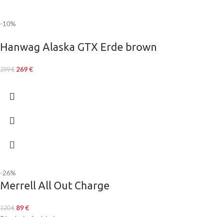
-10%
Hanwag Alaska GTX Erde brown
269
€
299
€
-26%
Merrell All Out Charge
89
€
120
€