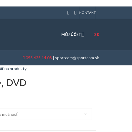
KONTAKT
MÔJ ÚČET
0
€
055 625 14 08
|
sportcom@sportcom.sk
äť na produkty
e, DVD