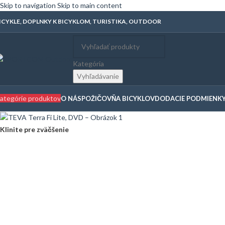
Skip to navigation
Skip to main content
ICYKLE, DOPLNKY K BICYKLOM, TURISTIKA, OUTDOOR
Kategória
Vyhľadávanie
ategórie produktov
O NÁS
POŽIČOVŇA BICYKLOV
DODACIE PODMIENK
Klinite pre zväčšenie