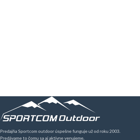
Predajňa Sportcom outdoor úspešne funguje už od roku 2003.
Predávame to čomu sa aj aktívne venujeme.