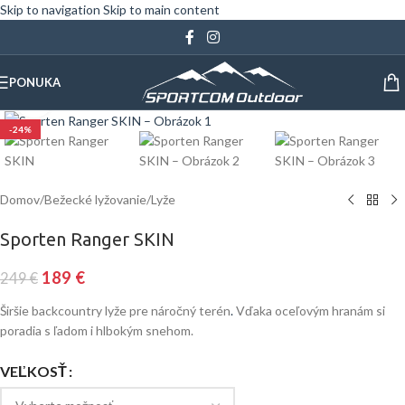
Skip to navigation
Skip to main content
PONUKA
Klinite pre zväčšenie
-24%
Domov
/
Bežecké lyžovanie
/
Lyže
Sporten Ranger SKIN
189
€
249
€
Širšie backcountry lyže pre náročný terén
.
Vďaka oceľovým hranám si
poradia s ľadom i hlbokým snehom.
VEĽKOSŤ