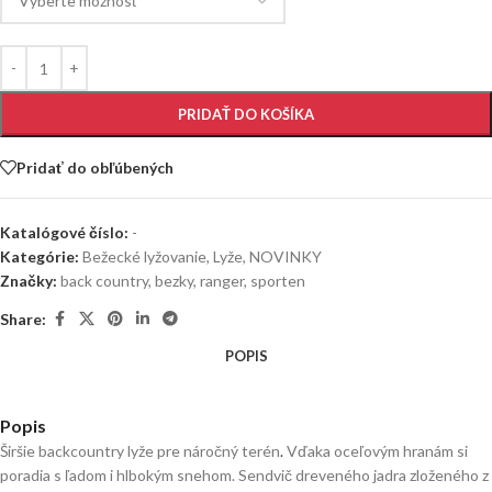
PRIDAŤ DO KOŠÍKA
Pridať do obľúbených
Katalógové číslo:
-
Kategórie:
Bežecké lyžovanie
,
Lyže
,
NOVINKY
Značky:
back country
,
bezky
,
ranger
,
sporten
Share:
POPIS
Popis
Širšie backcountry lyže pre náročný terén
.
Vďaka oceľovým hranám si
poradia s ľadom i hlbokým snehom. Sendvič dreveného jadra zloženého z