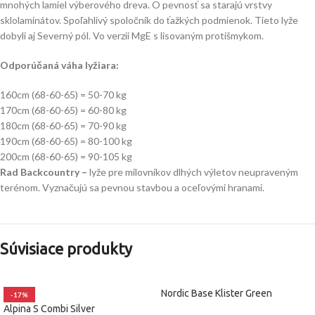
mnohých lamiel výberového dreva. O pevnosť sa starajú vrstvy
sklolaminátov. Spoľahlivý spoločník do ťažkých podmienok. Tieto lyže
dobyli aj Severný pól. Vo verzii MgE s lisovaným protišmykom.
Odporúčaná váha lyžiara:
160cm (68-60-65) = 50-70 kg
170cm (68-60-65) = 60-80 kg
180cm
(68-60-65)
= 70-90 kg
190cm (68-60-65) = 80-100 kg
200cm (68-60-65) = 90-105 kg
Rad Backcountry –
lyže pre milovníkov dlhých výletov neupraveným
terénom. Vyznačujú sa pevnou stavbou a oceľovými hranami.
Súvisiace produkty
Nordic Base Klister Green
-17%
Alpina S Combi Silver