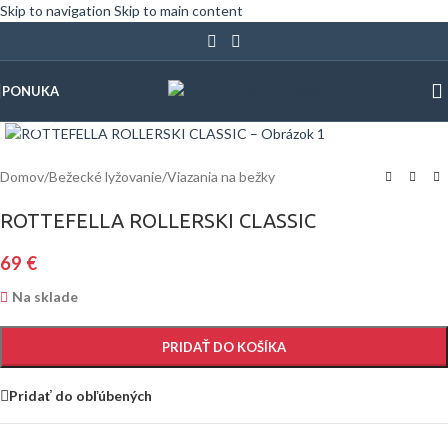
Skip to navigation
Skip to main content
PONUKA
Klinite pre zväčšenie
Domov
/
Bežecké lyžovanie
/
Viazania na bežky
ROTTEFELLA ROLLERSKI CLASSIC
69
€
Na sklade
PRIDAŤ DO KOŠÍKA
Pridať do obľúbených