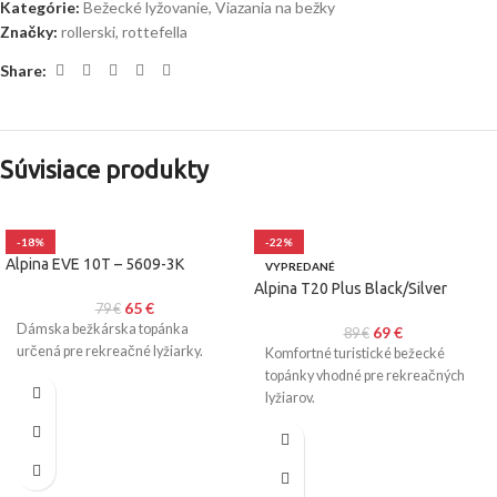
Kategórie:
Bežecké lyžovanie
,
Viazania na bežky
Značky:
rollerski
,
rottefella
Share:
Súvisiace produkty
-18%
-22%
Alpina EVE 10T – 5609-3K
VYPREDANÉ
Alpina T20 Plus Black/Silver
65
€
79
€
Dámska bežkárska topánka
69
€
89
€
určená pre rekreačné lyžiarky.
Komfortné turistické bežecké
topánky vhodné pre rekreačných
lyžiarov.