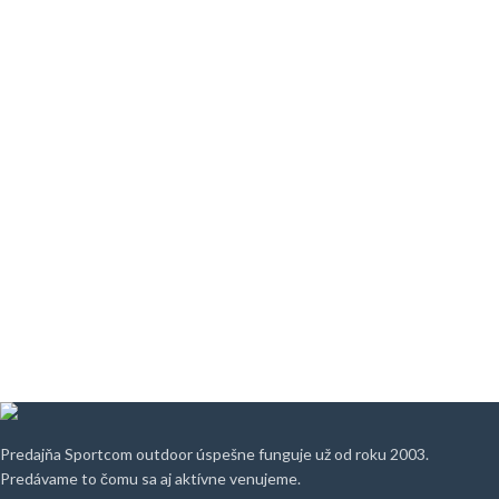
Predajňa Sportcom outdoor úspešne funguje už od roku 2003.
Predávame to čomu sa aj aktívne venujeme.