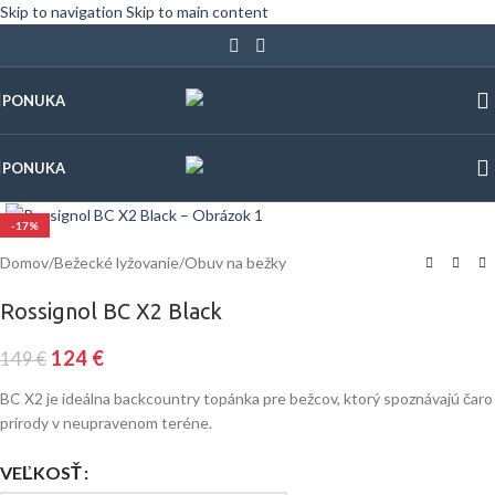
Skip to navigation
Skip to main content
PONUKA
PONUKA
Klinite pre zväčšenie
-17%
Domov
/
Bežecké lyžovanie
/
Obuv na bežky
Rossignol BC X2 Black
124
€
149
€
BC X2 je ideálna backcountry topánka pre bežcov, ktorý spoznávajú čaro
prírody v neupravenom teréne.
VEĽKOSŤ