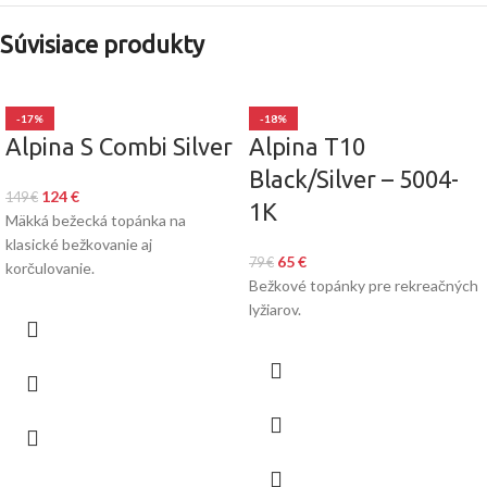
Súvisiace produkty
-17%
-18%
Alpina S Combi Silver
Alpina T10
Black/Silver – 5004-
124
€
149
€
1K
Mäkká bežecká topánka na
klasické bežkovanie aj
65
€
79
€
korčulovanie.
Bežkové topánky pre rekreačných
lyžiarov.