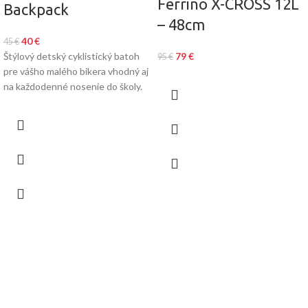
Ferrino X-CROSS 12L
Backpack
– 48cm
40
€
45
€
Štýlový detský cyklistický batoh
79
€
95
€
pre vášho malého bikera vhodný aj
na každodenné nosenie do školy.