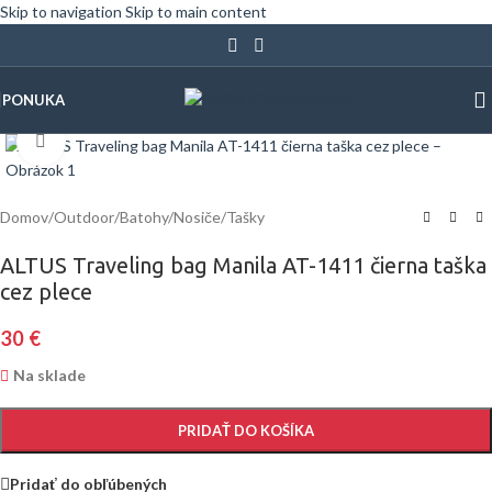
Skip to navigation
Skip to main content
PONUKA
Klinite pre zväčšenie
Domov
/
Outdoor
/
Batohy/Nosiče/Tašky
ALTUS Traveling bag Manila AT-1411 čierna taška
cez plece
30
€
Na sklade
PRIDAŤ DO KOŠÍKA
Pridať do obľúbených