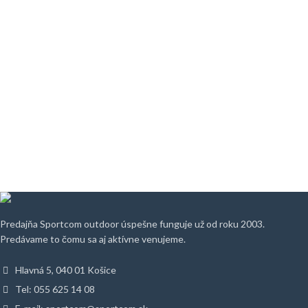
Predajňa Sportcom outdoor úspešne funguje už od roku 2003.
Predávame to čomu sa aj aktívne venujeme.
Hlavná 5, 040 01 Košice
Tel: 055 625 14 08