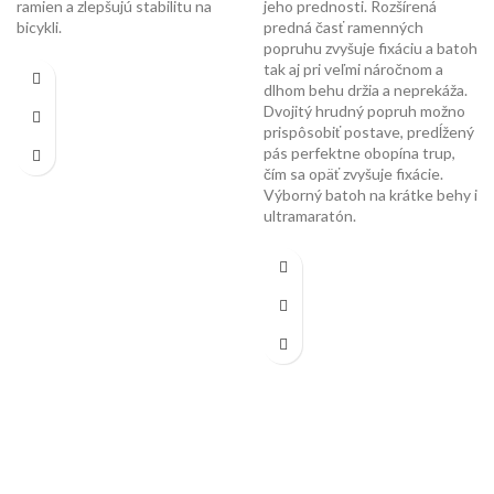
ramien a zlepšujú stabilitu na
jeho prednosti. Rozšírená
bicykli.
predná časť ramenných
popruhu zvyšuje fixáciu a batoh
tak aj pri veľmi náročnom a
dlhom behu držia a neprekáža.
Dvojitý hrudný popruh možno
prispôsobiť postave, predĺžený
pás perfektne obopína trup,
čím sa opäť zvyšuje fixácie.
Výborný batoh na krátke behy i
ultramaratón.