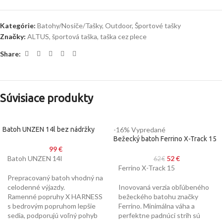
Kategórie:
Batohy/Nosiče/Tašky
,
Outdoor
,
Športové tašky
Značky:
ALTUS
,
športová taška
,
taška cez plece
Share:
Súvisiace produkty
Batoh UNZEN 14l bez nádržky
-16%
Vypredané
Bežecký batoh Ferrino X-Track 15
99
€
Batoh UNZEN 14l
52
€
62
€
Ferrino X-Track 15
Prepracovaný batoh vhodný na
celodenné výjazdy.
Inovovaná verzia obľúbeného
Ramenné popruhy X HARNESS
bežeckého batohu značky
s bedrovým popruhom lepšie
Ferrino. Minimálna váha a
sedia, podporujú voľný pohyb
perfektne padnúci strih sú