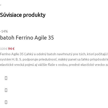
„
Súvisiace produkty
-14%
batoh Ferrino Agile 35
94
€
109
€
Ferrino Agile 35 Ľahký a odolný batoh navrhnutý pre tých, ktorí počítajú 
systém H. B. S. podporuje priedušnosť, mäkký panel sa ľahko prispôsobí
elastické vrecká pojmú aj väčšie fľaše s vodou, predné elastické vrecko z