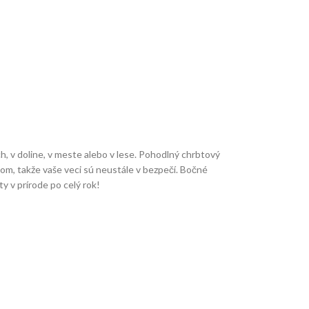
ch, v doline, v meste alebo v lese. Pohodlný chrbtový
om, takže vaše veci sú neustále v bezpečí. Bočné
y v prírode po celý rok!