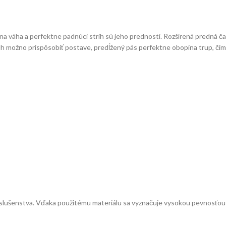
 váha a perfektne padnúci strih sú jeho prednosti. Rozšírená predná čas
h možno prispôsobiť postave, predĺžený pás perfektne obopína trup, čím 
príslušenstva. Vďaka použitému materiálu sa vyznačuje vysokou pevnosťou