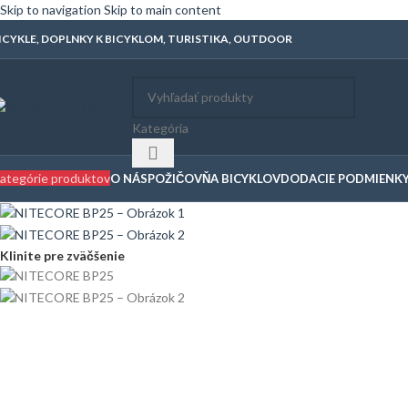
Skip to navigation
Skip to main content
ICYKLE, DOPLNKY K BICYKLOM, TURISTIKA, OUTDOOR
Kategória
ategórie produktov
O NÁS
POŽIČOVŇA BICYKLOV
DODACIE PODMIENK
Klinite pre zväčšenie