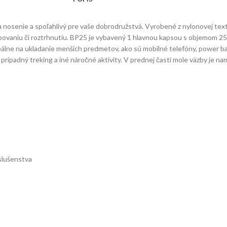
nosenie a spoľahlivý pre vaše dobrodružstvá. Vyrobené z nylonovej textí
vaniu či roztrhnutiu. BP25 je vybavený 1 hlavnou kapsou s objemom 25 li
eálne na ukladanie menších predmetov, ako sú mobilné telefóny, power ba
 prípadný treking a iné náročné aktivity. V prednej časti mole väzby je n
slušenstva