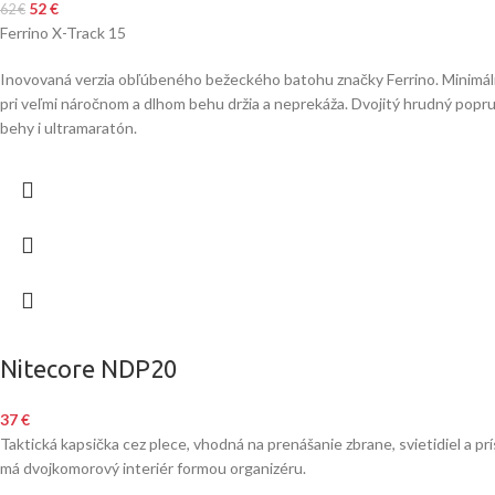
52
€
62
€
Ferrino X-Track 15
Inovovaná verzia obľúbeného bežeckého batohu značky Ferrino. Minimálna
pri veľmi náročnom a dlhom behu držia a neprekáža. Dvojitý hrudný popru
behy i ultramaratón.
Nitecore NDP20
37
€
Taktická kapsička cez plece, vhodná na prenášanie zbrane, svietidiel a 
má dvojkomorový interiér formou organizéru.