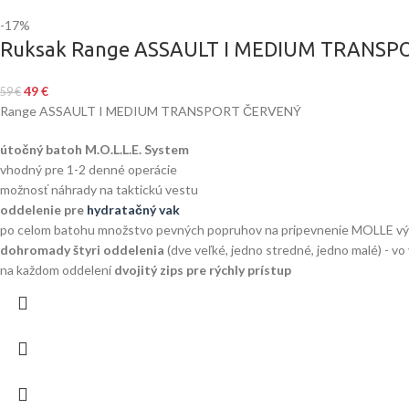
-17%
Ruksak Range ASSAULT I MEDIUM TRANSP
49
€
59
€
Range ASSAULT I MEDIUM TRANSPORT ČERVENÝ
útočný batoh M.O.L.L.E. System
vhodný pre 1-2 denné operácie
možnosť náhrady na taktickú vestu
oddelenie pre
hydratačný vak
po celom batohu množstvo pevných popruhov na pripevnenie MOLLE výst
dohromady štyri oddelenia
(dve veľké, jedno stredné, jedno malé) - vo 
na každom oddelení
dvojitý zips pre rýchly prístup