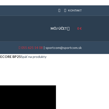
KONTAKT
MÔJ ÚČET
0
€
055 625 14 08
|
sportcom@sportcom.sk
TECORE BP25
Späť na produkty