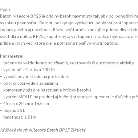
Popis
Batoh Nitecore BP25 je odolný batoh navrhnutý tak, aby bol pohodlný na 
vysokou pevnosťou. Batohu poskytuje vynikajúcu odolnosť proti opotrebo
topánky alebo aj notebook. Rôzne vnútorné a vonkajšie priehradky sú id
svietidlá a ďalšie. BP25 je opatrený aj výstupom na hadicu hydrovaku pre
prilbe a iných vecí ktoré nie je potrebné nosiť vo vnútri batohu.
Parametre:
– určené na každodenné používanie, cestovanie či outdoorové aktivity
– vyrobené z Cordura 1000D
– vysoká pevnosť odolná proti oderu
– odolná voči vode a zanášaniu
– kompresný pás pre nastavenie hrúbky batohu
– systém MOLLE na prednej aj bočnej strane pre upevnenie ďalšieho prí
– 45 cm x 28 cm x 16,5 cm
– objem: 25 L
– hmotnosť: 1,5 kg
Kľúčové slová: Nitecore Batoh BP25 Taktický