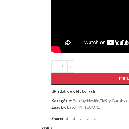
PRID
Pridať do obľúbených
Kategórie:
Batohy/Nosiče/Tašky
,
Batohy do
Značky:
batoh
,
NITECORE
Share:
POPIS