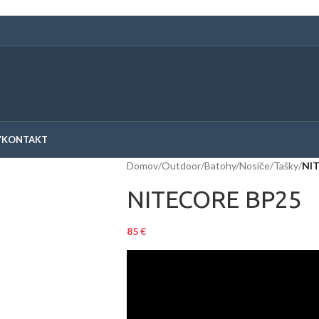
Y
KONTAKT
Domov
/
Outdoor
/
Batohy/Nosiče/Tašky
/
NI
NITECORE BP25
85
€