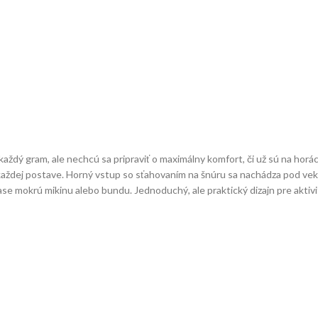
každý gram, ale nechcú sa pripraviť o maximálny komfort, či už sú na horá
 každej postave. Horný vstup so sťahovaním na šnúru sa nachádza pod vek
ase mokrú mikinu alebo bundu. Jednoduchý, ale praktický dizajn pre aktivit