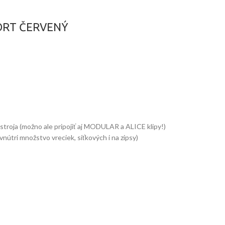
ORT ČERVENÝ
roja (možno ale pripojiť aj MODULAR a ALICE klipy!)
vnútri množstvo vreciek, síťkových i na zipsy)