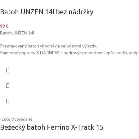
Batoh UNZEN 14l bez nádržky
99
€
Batoh UNZEN 14l
Prepracovaný batoh vhodný na celodenné výjazdy.
Ramenné popruhy X HARNESS s bedrovým popruhom lepšie sedia, podporujú
-16%
Vypredané
Bežecký batoh Ferrino X-Track 15