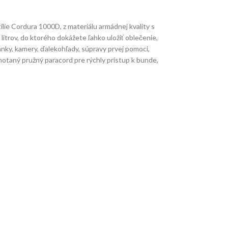
lie Cordura 1000D, z materiálu armádnej kvality s
trov, do ktorého dokážete ľahko uložiť oblečenie,
nky, kamery, ďalekohľady, súpravy prvej pomoci,
amotaný pružný paracord pre rýchly prístup k bunde,