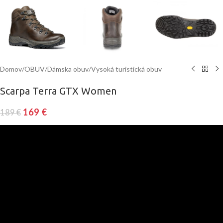
Domov
/
OBUV
/
Dámska obuv
/
Vysoká turistická obuv
Scarpa Terra GTX Women
169
€
189
€