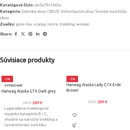
Katalógové číslo:
de3a79c1fd2e
Kategórie:
Dámska obuv
,
OBUV
,
Voľnočasová obuv
,
Vysoká turistická
obuv
Značky:
gore-tex
,
scarpa
,
terrra
,
trekking
,
woman
Share:
Súvisiace produkty
-3%
-3%
Hanwag Alaska Lady GTX Erde
VYPREDANÉ
Brown
Hanwag Alaska GTX Dark grey
289
€
299
€
289
€
299
€
Legendárne trekkingové
topánky kategórie B / C,
vhodné na náročný trekking a
vysokohorskú turistiku.