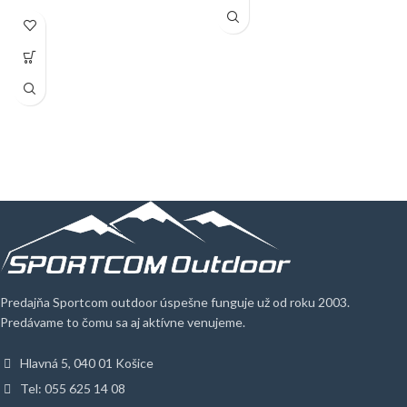
Predajňa Sportcom outdoor úspešne funguje už od roku 2003.
Predávame to čomu sa aj aktívne venujeme.
Hlavná 5, 040 01 Košice
Tel: 055 625 14 08