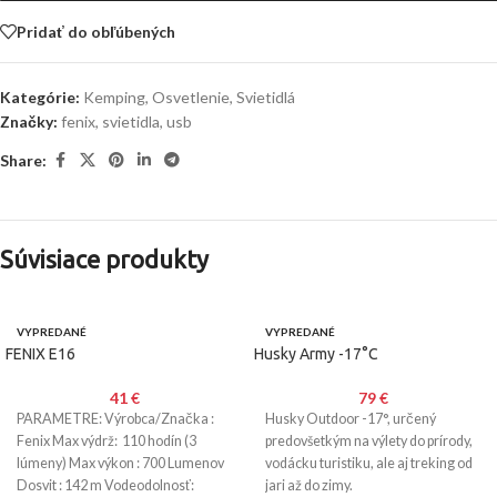
Pridať do obľúbených
Kategórie:
Kemping
,
Osvetlenie
,
Svietidlá
Značky:
fenix
,
svietidla
,
usb
Share:
Súvisiace produkty
VYPREDANÉ
VYPREDANÉ
FENIX E16
Husky Army -17°C
41
€
79
€
PARAMETRE: Výrobca/Značka :
Husky Outdoor -17°, určený
Fenix Max výdrž: 110 hodín (3
predovšetkým na výlety do prírody,
lúmeny) Max výkon : 700 Lumenov
vodácku turistiku, ale aj treking od
Dosvit : 142 m Vodeodolnosť:
jari až do zimy.