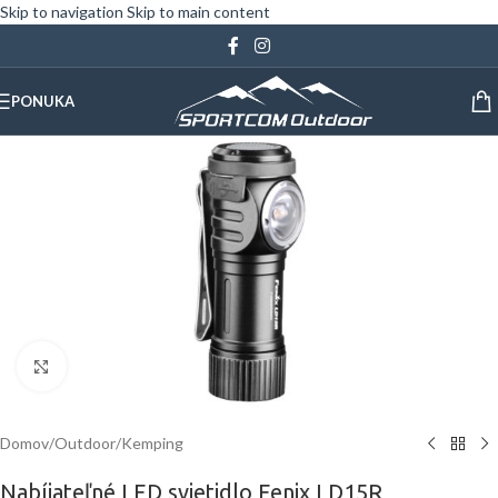
Skip to navigation
Skip to main content
PONUKA
Klinite pre zväčšenie
Domov
/
Outdoor
/
Kemping
Nabíjateľné LED svietidlo Fenix LD15R