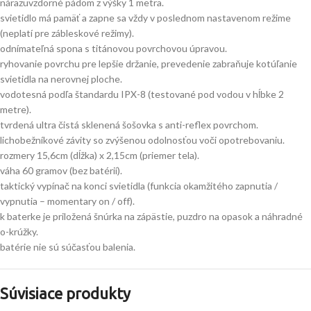
nárazuvzdorné pádom z výšky 1 metra.
svietidlo má pamäť a zapne sa vždy v poslednom nastavenom režime
(neplatí pre zábleskové režimy).
odnímateľná spona s titánovou povrchovou úpravou.
ryhovanie povrchu pre lepšie držanie, prevedenie zabraňuje kotúľanie
svietidla na nerovnej ploche.
vodotesná podľa štandardu IPX-8 (testované pod vodou v hĺbke 2
metre).
tvrdená ultra čistá sklenená šošovka s anti-reflex povrchom.
lichobežníkové závity so zvýšenou odolnosťou voči opotrebovaniu.
rozmery 15,6cm (dĺžka) x 2,15cm (priemer tela).
váha 60 gramov (bez batérií).
taktický vypínač na konci svietidla (funkcia okamžitého zapnutia /
vypnutia – momentary on / off).
k baterke je priložená šnúrka na zápästie, puzdro na opasok a náhradné
o-krúžky.
batérie nie sú súčasťou balenia.
Súvisiace produkty