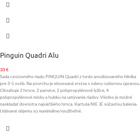
Pinguin Quadri Alu
33
€
Sada cestovného riadu PINGUIN Quadri z tvrdo anodizovaného hliníka
pre 3-5 osôb. Na povrchu je eloxovaná vrstva s oderu-vzdornou úpravou.
Obsahuje 2 hrnce, 2 panvice, 2 polypropylénové lyžice, 4
polypropylénové misky a hubku na umývanie riadov. Všetko je možné
naskladať dovnútra najväčšieho hrnca. Kartuša NIE JE súčasťou balenia.
Udávané objemy sú maximálne/využiteľné.