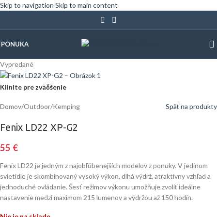
Skip to navigation
Skip to main content
PONUKA
Vypredané
Klinite pre zväčšenie
Domov
/
Outdoor
/
Kemping
Späť na produkty
Fenix LD22 XP-G2
55
€
Fenix LD22 je jedným z najobľúbenejších modelov z ponuky. V jedinom
svietidle je skombinovaný vysoký výkon, dlhá výdrž, atraktívny vzhľad a
jednoduché ovládanie. Šesť režimov výkonu umožňuje zvoliť ideálne
nastavenie medzi maximom 215 lumenov a výdržou až 150 hodín.
Nie je na sklade