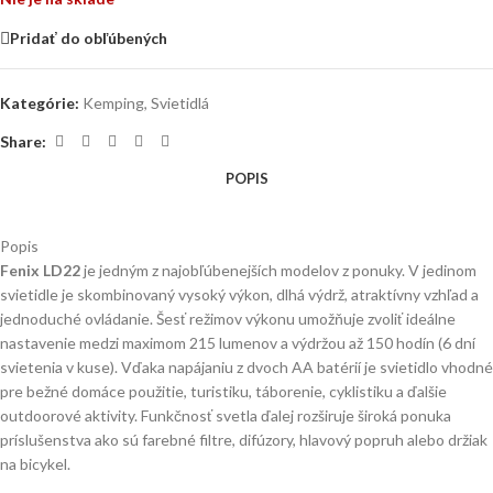
Pridať do obľúbených
Kategórie:
Kemping
,
Svietidlá
Share:
POPIS
Popis
Fenix LD22
je jedným z najobľúbenejších modelov z ponuky. V jedinom
svietidle je skombinovaný vysoký výkon, dlhá výdrž, atraktívny vzhľad a
jednoduché ovládanie. Šesť režimov výkonu umožňuje zvoliť ideálne
nastavenie medzi maximom 215 lumenov a výdržou až 150 hodín (6 dní
svietenia v kuse). Vďaka napájaniu z dvoch AA batérií je svietidlo vhodné
pre bežné domáce použitie, turistiku, táborenie, cyklistiku a ďalšie
outdoorové aktivity. Funkčnosť svetla ďalej rozširuje široká ponuka
príslušenstva ako sú farebné filtre, difúzory, hlavový popruh alebo držiak
na bicykel.