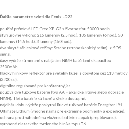
Ďalšie parametre svietidla Fenix LD22
použitá prémiová LED Cree XP-G2 s životnosťou 50000 hodín.
štyri úrovne výkonu: 215 lumenov (2,5 hod.), 105 lumenov (6 hod.), 50
lumenov (14,5 hod.), 3 lumeny (150 hod.).
dva skryté zábleskové režimy: Strobe (stroboskopický režim) -> SOS
signál.
časy výdrže sú merané s nabíjacími NiMH batériami s kapacitou
2500mAh.
hladký hliníkový reflektor pre svetelný kužeľ s dosvitom cez 113 metrov
(3200 cd).
digitálne regulované pre konštantný jas.
používa dve tužkové batérie (typ AA – alkalické, lítiové alebo dobíjacie
NiMH). Tieto batérie sú lacné a široko dostupné.
najdlhšiu dobu výdrže poskytnú lítiové tužkové batérie Energizer L91
Ultimate Lithium (vhodné najmä pre extrémne podmienky a expedície).
ochrana proti náhodnému vloženiu batérie naopak (prepólovaniu).
vyrobené z leteckého tvrdeného hliníka typu T6.