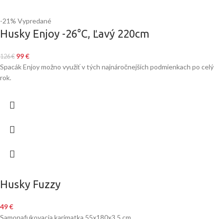
-21%
Vypredané
Husky Enjoy -26°C, Ľavý 220cm
99
€
126
€
Spacák Enjoy možno využiť v tých najnáročnejších podmienkach po celý
rok.
Husky Fuzzy
49
€
Samonafukovacia karimatka 55x180x3,5 cm