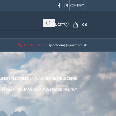
KONTAKT
MÔJ ÚČET
0
€
055 625 14 08
|
sportcom@sportcom.sk
LIFESTYLE OBLEČENIE
LYŽIARSKE OBLEČENIE
US
SNEŽNICE / MAČKY
SNOWBOARD
TRETRY
24
36