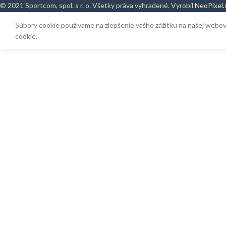
© 2021 Sportcom, spol. s r. o. Všetky práva vyhradené. Vyrobil
NeoPixel.
Súbory cookie používame na zlepšenie vášho zážitku na našej webov
cookie.