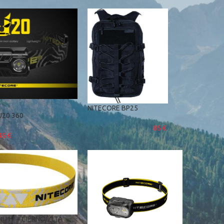
NITECORE BP25
U20 360
85
€
45
€
U17 – ČIERNO/ŽLTÁ