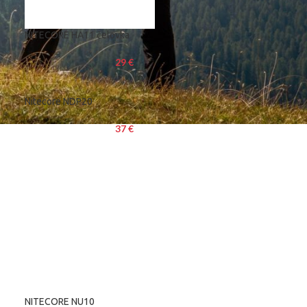
NITECORE HA11 čelovka
29
€
Nitecore NDP20
37
€
NITECORE NU10