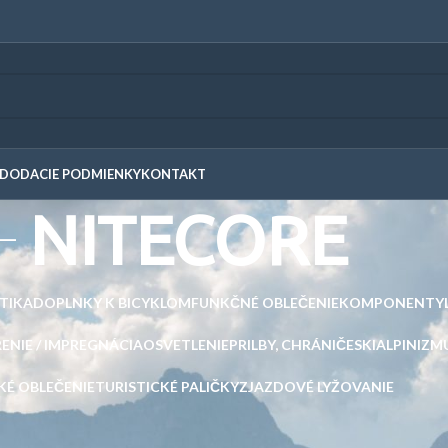
DODACIE PODMIENKY
KONTAKT
NITECORE
STIKA
DOPLNKY K BICYKLOM
FUNKČNÉ OBLEČENIE
KOMPONENTY
ENIE / IMPREGNÁCIA
OSVETLENIE
PRILBY, CHRÁNIČE
SKIALPINIZM
KÉ OBLEČENIE
TURISTICKÉ PALIČKY
ZJAZDOVÉ LYŽOVANIE
 značkou “NITECORE”
Zobraziť
9