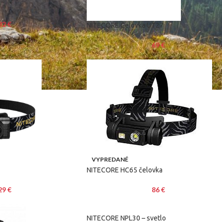
32
€
NITECORE Čelovka UT27
69
€
VYPREDANÉ
NITECORE HC65 čelovka
29
€
86
€
NITECORE NPL30 – svetlo