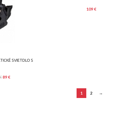
109
€
TICKÉ SVIETDLO S
89
€
€
1
2
→