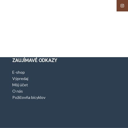
Insta
ZAUJÍMAVÉ ODKAZY
E-shop
Výpredaj
Môj účet
O nás
Požičovňa bicyklov