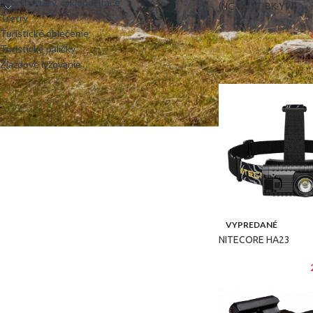
Športtestery, cyklopočítače
(NC-NU17-BK-YW)
Tretry
Turistické oblečenie
Turistické paličky
Zjazdové lyžovanie
VYPREDANÉ
NITECORE HA23