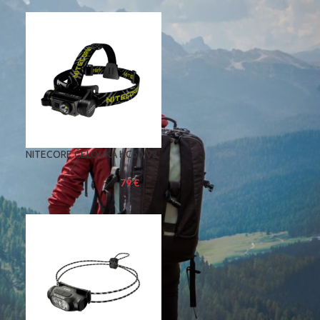
NITECORE ČELOVKA HC60 V2
79
€