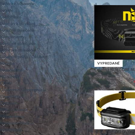
Bežecké lyžovanie
Bicykle
Cyklistika
Doplnky k bicyklom
Funkčné oblečenie
Komponenty
Lifestyle oblečenie
Lyžiarske oblečenie
Lyžiarske prilby / Okuliare
Náradie
VYPREDANÉ
Nezaradené
Čelovka NITECORE N
NOVINKY
OBUV
Ošetrenie / Impregnácia
Osvetlenie
Outdoor
Prilby, chrániče
Skialpinizmus
Snežnice / Mačky
Snowboard
NITECORE ČELOVKA N