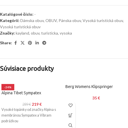
Katalógové číslo:
-
Kategórií:
Dámska obuv
,
OBUV
,
Pánska obuv
,
Vysoká turistická obuv
,
Vysoká turistická obuv
Značky:
kayland
,
obuv
,
turisticka
,
vysoka
Share:
Súvisiace produkty
Berg Womens Klipspringer
-24%
Alpina Tibet Sympatex
35
€
219
€
289
€
Vysoké topánky od značky Alpina s
membránou Sympatex a Vibram
podrážkou