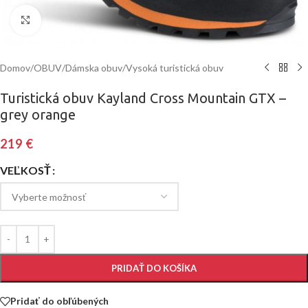
Klinite pre zväčšenie
Domov
/
OBUV
/
Dámska obuv
/
Vysoká turistická obuv
Turistická obuv Kayland Cross Mountain GTX –
grey orange
219
€
VEĽKOSŤ
PRIDAŤ DO KOŠÍKA
Pridať do obľúbených