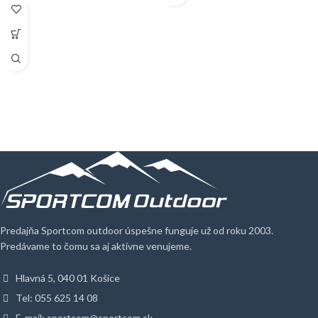
Predajňa Sportcom outdoor úspešne funguje už od roku 2003.
Predávame to čomu sa aj aktívne venujeme.
Hlavná 5, 040 01 Košice
Tel: 055 625 14 08
E-mail: sportcom@sportcom.sk