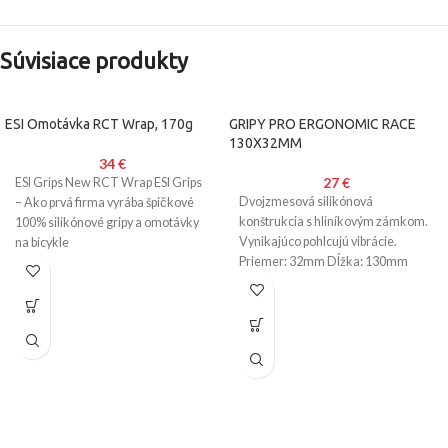
Súvisiace produkty
ESI Omotávka RCT Wrap, 170g
GRIPY PRO ERGONOMIC RACE
130X32MM
34
€
27
€
ESI Grips New RCT Wrap ESI Grips
Dvojzmesová silikónová
– Ako prvá firma vyrába špičkové
konštrukcia s hliníkovým zámkom.
100% silikónové gripy a omotávky
Vynikajúco pohlcujú vibrácie.
na bicykle
Priemer: 32mm Dĺžka: 130mm
Váha: 97g/pár