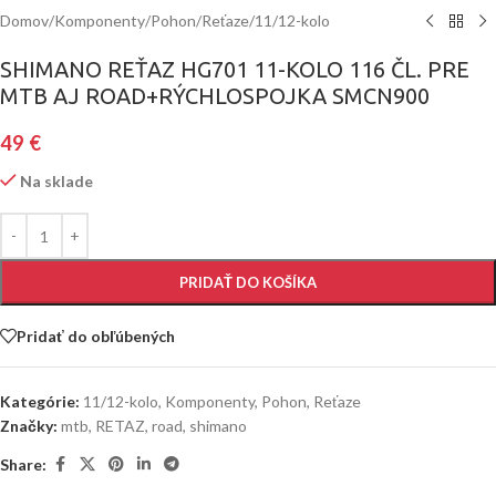
Domov
/
Komponenty
/
Pohon
/
Reťaze
/
11/12-kolo
SHIMANO REŤAZ HG701 11-KOLO 116 ČL. PRE
MTB AJ ROAD+RÝCHLOSPOJKA SMCN900
49
€
Na sklade
PRIDAŤ DO KOŠÍKA
Pridať do obľúbených
Kategórie:
11/12-kolo
,
Komponenty
,
Pohon
,
Reťaze
Značky:
mtb
,
RETAZ
,
road
,
shimano
Share: