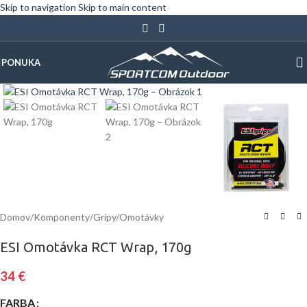
Skip to navigation
Skip to main content
PONUKA
Klinite pre zväčšenie
Domov
/
Komponenty
/
Gripy/Omotávky
ESI Omotávka RCT Wrap, 170g
34
€
FARBA