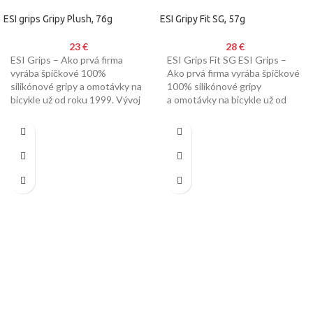
ESI grips Gripy Plush, 76g
ESI Gripy Fit SG, 57g
23
€
28
€
ESI Grips – Ako prvá firma
ESI Grips Fit SG ESI Grips –
vyrába špičkové 100%
Ako prvá firma vyrába špičkové
silikónové gripy a omotávky na
100% silikónové gripy
bicykle už od roku 1999. Vývoj
a omotávky na bicykle už od