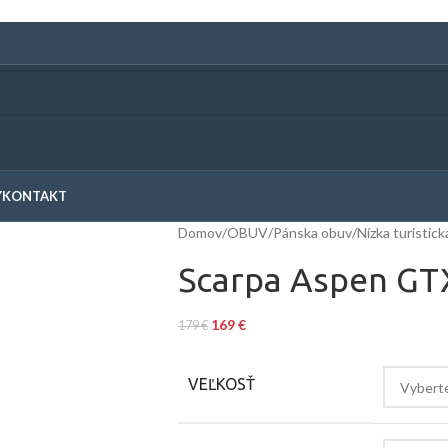
Y
KONTAKT
Domov
/
OBUV
/
Pánska obuv
/
Nízka turistic
Scarpa Aspen GT
169
€
179
€
VEĽKOSŤ