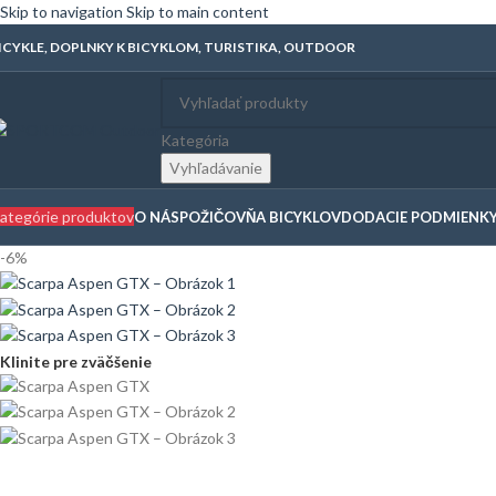
Skip to navigation
Skip to main content
ICYKLE, DOPLNKY K BICYKLOM, TURISTIKA, OUTDOOR
Kategória
Vyhľadávanie
ategórie produktov
O NÁS
POŽIČOVŇA BICYKLOV
DODACIE PODMIENK
-6%
Klinite pre zväčšenie