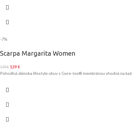
-7%
Scarpa Margarita Women
129
€
139
€
Pohodlná dámska lifestyle obuv s Gore-tex® membránou vhodná na kaž