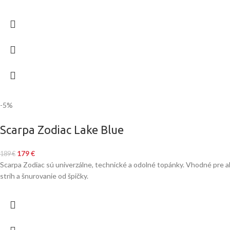
-5%
Scarpa Zodiac Lake Blue
179
€
189
€
Scarpa Zodiac sú univerzálne, technické a odolné topánky. Vhodné pre a
strih a šnurovanie od špičky.