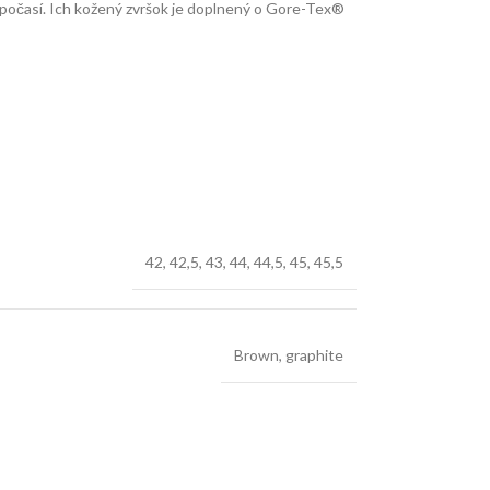
počasí. Ich kožený zvršok je doplnený o Gore-Tex®
42
,
42,5
,
43
,
44
,
44,5
,
45
,
45,5
Brown
,
graphite