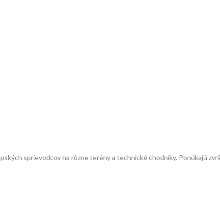
lpských sprievodcov na rôzne terény a technické chodníky. Ponúkajú zvrš