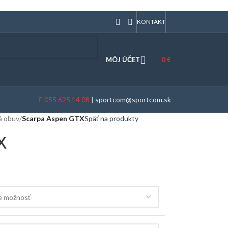
KONTAKT
MÔJ ÚČET
0
€
055 625 14 08
|
sportcom@sportcom.sk
ká obuv
/
Scarpa Aspen GTX
Späť na produkty
X