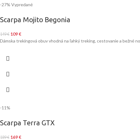
-27%
Vypredané
Scarpa Mojito Begonia
109
€
149
€
Dámska trekingová obuv vhodná na ľahký treking, cestovanie a bežné n
-11%
Scarpa Terra GTX
169
€
189
€