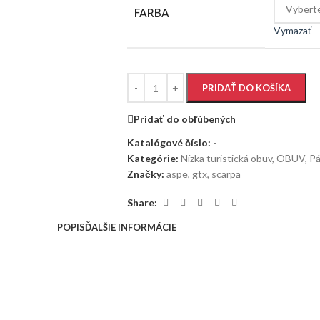
FARBA
Vymazať
PRIDAŤ DO KOŠÍKA
Pridať do obľúbených
Katalógové číslo:
-
Kategórie:
Nízka turistická obuv
,
OBUV
,
Pá
Značky:
aspe
,
gtx
,
scarpa
Share:
POPIS
ĎALŠIE INFORMÁCIE