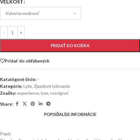
VEĽKOSŤ
PRIDAŤ DO KOŠÍKA
Pridať do obľúbených
Katalógové číslo:
-
Kategórie:
Lyže
,
Zjazdové lyžovanie
Značky:
experience
,
lyze
,
rossignol
Share:
POPIS
ĎALŠIE INFORMÁCIE
Popis