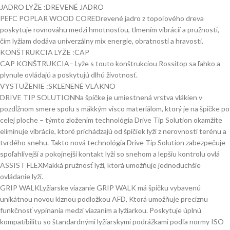
JADRO LYŽE :
DREVENÉ JADRO
PEFC POPLAR WOOD CORE
Drevené jadro z topoľového dreva
poskytuje rovnováhu medzi hmotnosťou, tlmením vibrácií a pružnosti,
čím lyžiam dodáva univerzálny mix energie, obratnosti a hravosti.
KONŠTRUKCIA LYŽE :
CAP
CAP KONŠTRUKCIA
– Lyže s touto konštrukciou Rossitop sa ľahko a
plynule ovládajú a poskytujú dlhú životnosť.
VYSTUŽENIE :
SKLENENÉ VLÁKNO
DRIVE TIP SOLUTION
Na špičke je umiestnená vrstva vlákien v
pozdĺžnom smere spolu s mäkkým visco materiálom, ktorý je na špičke po
celej ploche – týmto zložením technológia Drive Tip Solution okamžite
eliminuje vibrácie, ktoré prichádzajú od špičiek lyží z nerovností terénu a
tvrdého snehu. Takto nová technológia Drive Tip Solution zabezpečuje
spoľahlivejší a pokojnejší kontakt lyží so snehom a lepšiu kontrolu ovlá
ASSIST FLEX
Mäkká pružnosť lyží, ktorá umožňuje jednoduchšie
ovládanie lyží.
GRIP WALK
Lyžiarske viazanie GRIP WALK má špičku vybavenú
unikátnou novou klznou podložkou AFD, Ktorá umožňuje precíznu
funkčnosť vypínania medzi viazaním a lyžiarkou. Poskytuje úplnú
kompatibilitu so štandardnými lyžiarskymi podrážkami podľa normy ISO