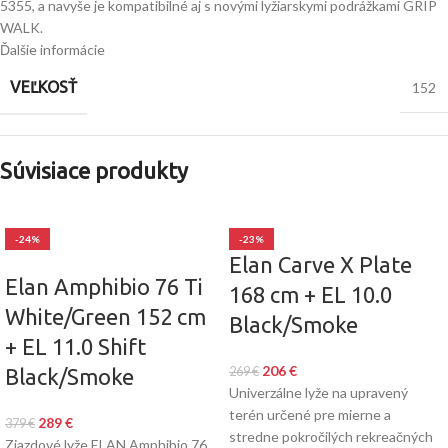
5355, a navyše je kompatibilné aj s novými lyžiarskymi podrážkami GRIP
WALK.
Ďalšie informácie
VEĽKOSŤ
152
Súvisiace produkty
-24%
-23%
Elan Carve X Plate
Elan Amphibio 76 Ti
168 cm + EL 10.0
White/Green 152 cm
Black/Smoke
+ EL 11.0 Shift
206
€
Black/Smoke
269
€
Univerzálne lyže na upravený
terén určené pre mierne a
289
€
379
€
stredne pokročilých rekreačných
Zjazdové lyže ELAN Amphibio 76