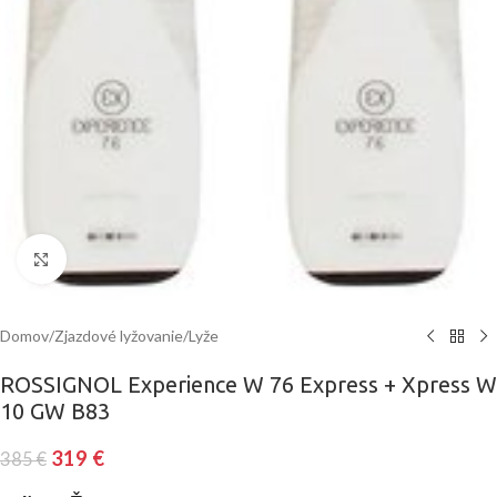
Klinite pre zväčšenie
Domov
/
Zjazdové lyžovanie
/
Lyže
ROSSIGNOL Experience W 76 Express + Xpress W
10 GW B83
319
€
385
€