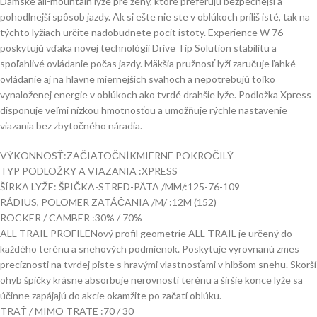
Dámske all-mountain lyže pre ženy, ktoré preferujú bezpečnejší a
pohodlnejší spôsob jazdy. Ak si ešte nie ste v oblúkoch príliš isté, tak na
týchto lyžiach určite nadobudnete pocit istoty. Experience W 76
poskytujú vďaka novej technológii Drive Tip Solution stabilitu a
spoľahlivé ovládanie počas jazdy. Mäkšia pružnosť lyží zaručuje ľahké
ovládanie aj na hlavne miernejších svahoch a nepotrebujú toľko
vynaloženej energie v oblúkoch ako tvrdé drahšie lyže. Podložka Xpress
disponuje veľmi nízkou hmotnosťou a umožňuje rýchle nastavenie
viazania bez zbytočného náradia.
VÝKONNOSŤ:
ZAČIATOČNÍK
MIERNE POKROČILÝ
TYP PODLOŽKY A VIAZANIA :
XPRESS
ŠÍRKA LYŽE: ŠPIČKA-STRED-PÄTA /MM/:
125-76-109
RÁDIUS, POLOMER ZATÁČANIA /M/ :
12M (152)
ROCKER / CAMBER :
30% / 70%
ALL TRAIL PROFILE
Nový profil geometrie ALL TRAIL je určený do
každého terénu a snehových podmienok. Poskytuje vyrovnanú zmes
precíznosti na tvrdej piste s hravými vlastnosťami v hlbšom snehu. Skorší
ohyb špičky krásne absorbuje nerovnosti terénu a širšie konce lyže sa
účinne zapájajú do akcie okamžite po začatí oblúku.
TRAŤ / MIMO TRATE :
70 / 30