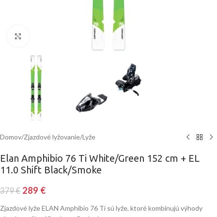
Klinite pre zväčšenie
Domov
/
Zjazdové lyžovanie
/
Lyže
Elan Amphibio 76 Ti White/Green 152 cm + EL
11.0 Shift Black/Smoke
289
€
379
€
Zjazdové lyže ELAN Amphibio 76 Ti sú lyže, ktoré kombinujú výhody