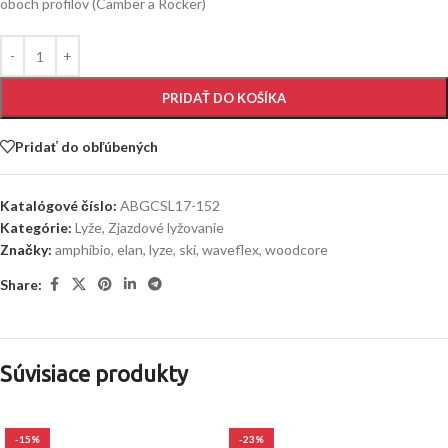
oboch profilov (Camber a Rocker)
PRIDAŤ DO KOŠÍKA
Pridať do obľúbených
Katalógové číslo:
ABGCSL17-152
Kategórie:
Lyže
,
Zjazdové lyžovanie
Značky:
amphibio
,
elan
,
lyze
,
ski
,
waveflex
,
woodcore
Share:
Súvisiace produkty
-15%
-23%