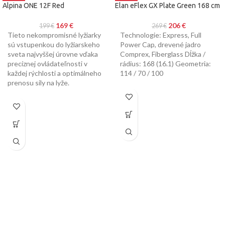
Alpina ONE 12F Red
Elan eFlex GX Plate Green 168 cm
169
€
206
€
199
€
269
€
Tieto nekompromisné lyžiarky
Technologie: Express, Full
sú vstupenkou do lyžiarskeho
Power Cap, drevené jadro
sveta najvyššej úrovne vďaka
Comprex, Fiberglass Dĺžka /
precíznej ovládateľnosti v
rádius: 168 (16.1) Geometria:
každej rýchlosti a optimálneho
114 / 70 / 100
prenosu sily na lyže.