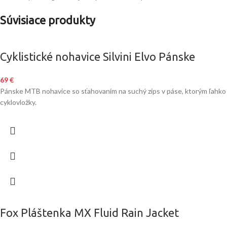
Súvisiace produkty
Cyklistické nohavice Silvini Elvo Pánske
69
€
Pánske MTB nohavice so sťahovaním na suchý zips v páse, ktorým ľahko a
cyklovložky.
Fox Pláštenka MX Fluid Rain Jacket