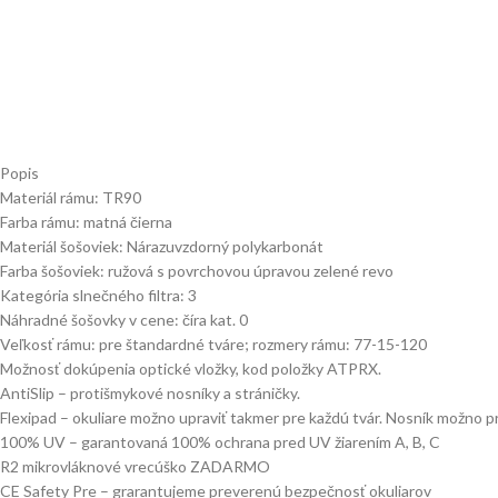
Popis
Materiál rámu: TR90
Farba rámu: matná čierna
Materiál šošoviek: Nárazuvzdorný polykarbonát
Farba šošoviek: ružová s povrchovou úpravou zelené revo
Kategória slnečného filtra: 3
Náhradné šošovky v cene: číra kat. 0
Veľkosť rámu: pre štandardné tváre; rozmery rámu: 77-15-120
Možnosť dokúpenia optické vložky, kod položky ATPRX.
AntiSlip – protišmykové nosníky a stráničky.
Flexipad – okuliare možno upraviť takmer pre každú tvár. Nosník možno p
100% UV – garantovaná 100% ochrana pred UV žiarením A, B, C
R2 mikrovláknové vrecúško ZADARMO
CE Safety Pre – grarantujeme preverenú bezpečnosť okuliarov