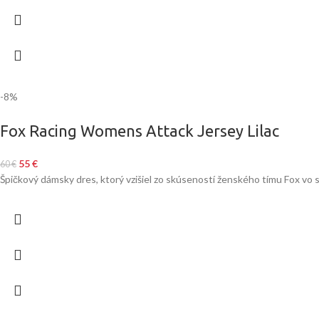
-8%
Fox Racing Womens Attack Jersey Lilac
55
€
60
€
Špičkový dámsky dres, ktorý vzišiel zo skúseností ženského tímu Fox vo