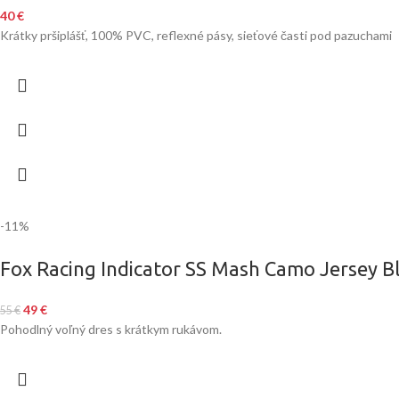
40
€
Krátky pršiplášť, 100% PVC, reflexné pásy, sieťové časti pod pazuchami
-11%
Fox Racing Indicator SS Mash Camo Jersey B
49
€
55
€
Pohodlný voľný dres s krátkym rukávom.