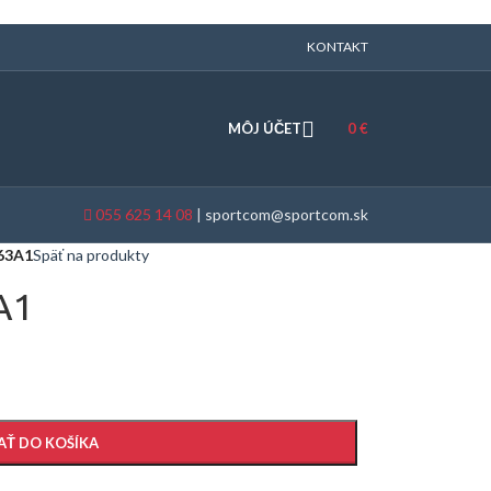
KONTAKT
MÔJ ÚČET
0
€
055 625 14 08
|
sportcom@sportcom.sk
63A1
Späť na produkty
A1
AŤ DO KOŠÍKA