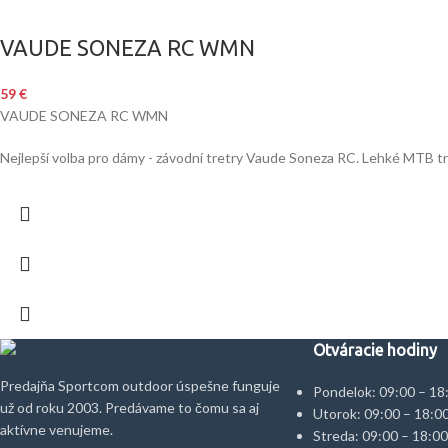
VAUDE SONEZA RC WMN
59
€
VAUDE SONEZA RC WMN
Nejlepší volba pro dámy - závodní tretry Vaude Soneza RC. Lehké MTB tretry
Otváracie hodiny
Predajňa Sportcom outdoor úspešne funguje
Pondelok: 09:00 – 18
už od roku 2003. Predávame to čomu sa aj
Utorok: 09:00 – 18:0
aktívne venujeme.
Streda: 09:00 – 18:00