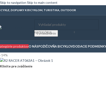
Skip to navigation
Skip to main content
ICYKLE, DOPLNKY K BICYKLOM, TURISTIKA, OUTDOOR
KATEGÓRIA
Vyhľadávanie
ategórie produktov
O NÁS
POŽIČOVŇA BICYKLOV
DODACIE PODMIENK
-14%
Klinite pre zväčšenie