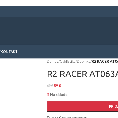
Y
KONTAKT
Domov
/
Cyklistika
/
Doplnky
/
R2 RACER AT0
R2 RACER AT063
59
€
69
€
Na sklade
PRID
Pridať do obľúbených