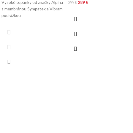
Vysoké topánky od značky Alpina
289
€
299
€
s membránou Sympatex a Vibram
podrážkou