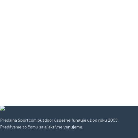
Predajňa Sportcom outdoor úspešne funguje už od roku 2003.
Predávame to čomu sa aj aktívne venujeme.