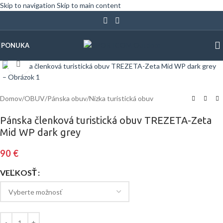
Skip to navigation
Skip to main content
PONUKA
Klinite pre zväčšenie
Domov
/
OBUV
/
Pánska obuv
/
Nízka turistická obuv
Pánska členková turistická obuv TREZETA-Zeta
Mid WP dark grey
90
€
VEĽKOSŤ