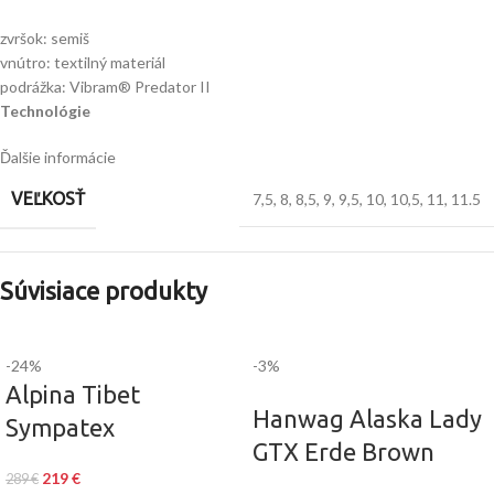
zvršok: semiš
vnútro: textilný materiál
podrážka: Vibram® Predator II
Technológie
Ďalšie informácie
VEĽKOSŤ
7,5
,
8
,
8,5
,
9
,
9,5
,
10
,
10,5
,
11
,
11.5
Súvisiace produkty
-24%
-3%
Alpina Tibet
Hanwag Alaska Lady
Sympatex
GTX Erde Brown
219
€
289
€