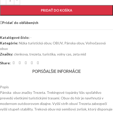
PRIDAŤ DO KOŠÍKA
Pridať do obľúbených
Katalógové číslo:
-
Kategórie:
Nízka turistická obuv
,
OBUV
,
Pánska obuv
,
Voľnočasová
obuv
Značky:
clenkova
,
trezeta
,
turistika
,
volny cas
,
zeta mid
Share:
POPIS
ĎALŠIE INFORMÁCIE
Popis
Pánska obuv značky Trezeta. Trekingové topánky Vás spoľahlivo
prevedú všetkými turistickými trasami. Obuv do hôr je navrhnutá v
modernom outdoorovom dizajne. Vyšší strih obuvi Trezeta zabezpečí
vyšší stupeň stability. Treková obuv má semišový zvršok, ktorý disponuje