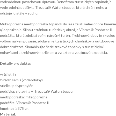
vodeodolnou povrchovou úpravou. Benefitom turistických topánok je
vode odolná podšívka Trezeta® Waterstopper, ktorá chráni nohu a
udržuje ju stále v suchu.
Mukroporézna medzipodrážka topánok do lesa zaistí veľmi dobré tlmenie
aj odpruženie. Silnou stránkou turistickej obuvi je Vibram® Predator II
podrážka, ktorá zdolá aj veľmi náročný terén. Trekingová obuv je skvelou
voľbou na kempovanie, zdolávanie turistických chodníkov a outdoorové
dobrodružstvá. Skombinujte šedé trekové topánky s turistickými
nohavicami a trekingovým tričkom a vyrazte na zaujímavú expedíciu.
Detaily produktu:
vyšší strih
zvršok: semiš (vodeodolný)
stielka: polypropylén
podšívka: sieťovina + Trezeta® Waterstopper
medzipodrážka: mikroporézna
podrážka: Vibram® Predator II
hmotnosť: 375 gr.
Materiál: