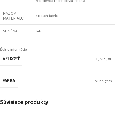
repellency, technológia lepenia
NÁZOV
stretch fabric
MATERIÁLU
SEZÓNA
leto
Ďalšie informácie
VEĽKOSŤ
L
,
M
,
S
,
XL
FARBA
bluenights
Súvisiace produkty