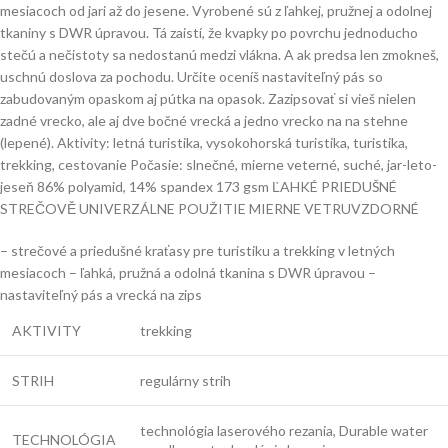
mesiacoch od jari až do jesene. Vyrobené sú z ľahkej, pružnej a odolnej
tkaniny s DWR úpravou. Tá zaistí, že kvapky po povrchu jednoducho
stečú a nečistoty sa nedostanú medzi vlákna. A ak predsa len zmokneš,
uschnú doslova za pochodu. Určite oceníš nastaviteľný pás so
zabudovaným opaskom aj pútka na opasok. Zazipsovať si vieš nielen
zadné vrecko, ale aj dve bočné vrecká a jedno vrecko na na stehne
(lepené). Aktivity: letná turistika, vysokohorská turistika, turistika,
trekking, cestovanie Počasie: slnečné, mierne veterné, suché, jar-leto-
jeseň 86% polyamid, 14% spandex 173 gsm ĽAHKÉ PRIEDUŠNÉ
STREČOVĚ UNIVERZÁLNE POUŽITIE MIERNE VETRUVZDORNÉ
– strečové a priedušné kraťasy pre turistiku a trekking v letných
mesiacoch – ľahká, pružná a odolná tkanina s DWR úpravou –
nastaviteľný pás a vrecká na zips
AKTIVITY
trekking
STRIH
regulárny strih
technológia laserového rezania, Durable water
TECHNOLÓGIA