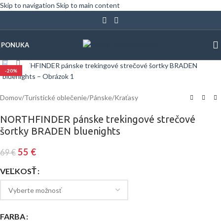
Skip to navigation
Skip to main content
PONUKA
Klinite pre zväčšenie
-20%
Domov
/
Turistické oblečenie
/
Pánske
/
Kraťasy
NORTHFINDER pánske trekingové strečové
šortky BRADEN bluenights
55
€
69
€
VEĽKOSŤ
FARBA