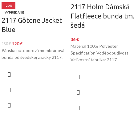
2117 Holm Dámská
-20%
VYPREDANÉ
Flatfleece bunda tm.
2117 Götene Jacket
šedá
Blue
36
€
120
€
150
€
Materiál 100% Polyester
Pánska outdoorová membránová
Specification Voděodpudivost
bunda od švédskej značky 2117.
Velikostní tabulka: 2117