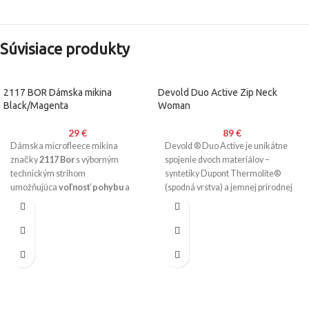
Súvisiace produkty
2117 BOR Dámska mikina
Devold Duo Active Zip Neck
Black/Magenta
Woman
29
€
89
€
Dámska microfleece mikina
Devold ® Duo Active je unikátne
značky
2117 Bor
s výborným
spojenie dvoch materiálov –
technickým strihom
syntetiky Dupont Thermolite®
umožňujúca
voľnosť pohybu
a
(spodná vrstva) a jemnej prírodnej
veľmi dobrými funkčnými
merino vlny (vrchná vrstva). Prvá
vlastnosťmi.
vrstva odvádza pot a druhá hreje,
termoreguluje, veľmi pohodlný a
funkčný strih s plochými ševmi.