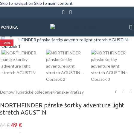
Skip to navigation
Skip to main content
PONUKA
Klinite pre zväčšenie
-23%
Domov
/
Turistické oblečenie
/
Pánske
/
Kraťasy
NORTHFINDER pánske šortky adventure light
stretch AGUSTIN
49
€
64
€