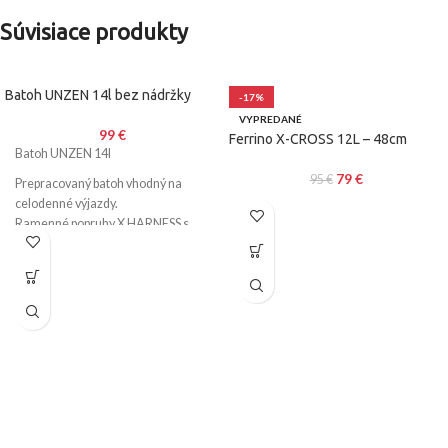
Súvisiace produkty
Batoh UNZEN 14l bez nádržky
-17%
VYPREDANÉ
99
€
Ferrino X-CROSS 12L – 48cm
Batoh UNZEN 14l
79
€
95
€
Prepracovaný batoh vhodný na
celodenné výjazdy.
Ramenné popruhy X HARNESS s
bedrovým popruhom lepšie sedia,
podporujú voľný pohyb ramien a
zlepšujú stabilitu na bicykli.