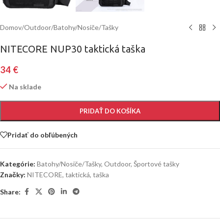
Domov
/
Outdoor
/
Batohy/Nosiče/Tašky
NITECORE NUP30 taktická taška
34
€
Na sklade
PRIDAŤ DO KOŠÍKA
Pridať do obľúbených
Kategórie:
Batohy/Nosiče/Tašky
,
Outdoor
,
Športové tašky
Značky:
NITECORE
,
taktická
,
taška
Share: