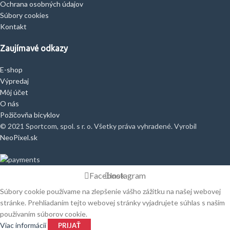
Ochrana osobných údajov
Súbory cookies
Kontakt
Zaujímavé odkazy
E-shop
Výpredaj
Môj účet
O nás
Požičovňa bicyklov
© 2021 Sportcom, spol. s r. o. Všetky práva vyhradené. Vyrobil
NeoPixel.sk
Facebook
Instagram
Súbory cookie používame na zlepšenie vášho zážitku na našej webovej
stránke. Prehliadaním tejto webovej stránky vyjadrujete súhlas s naším
používaním súborov cookie.
Viac informácií
PRIJAŤ