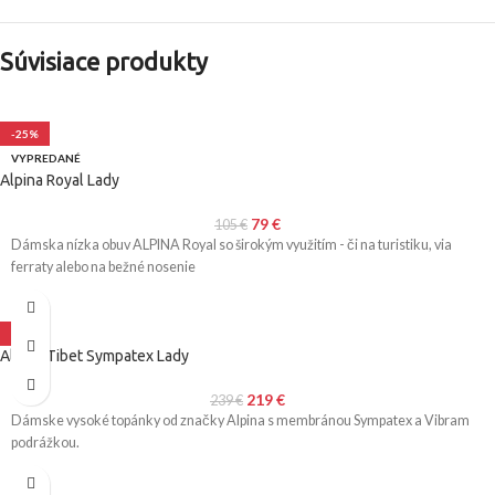
Súvisiace produkty
-25%
VYPREDANÉ
Alpina Royal Lady
79
€
105
€
Dámska nízka obuv ALPINA Royal so širokým využitím - či na turistiku, via
ferraty alebo na bežné nosenie
-8%
Alpina Tibet Sympatex Lady
219
€
239
€
Dámske vysoké topánky od značky Alpina s membránou Sympatex a Vibram
podrážkou.