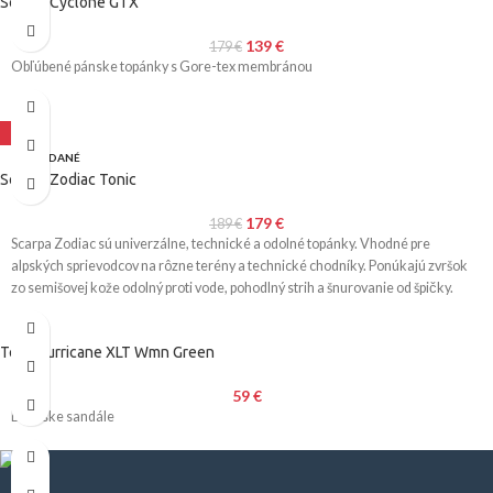
Scarpa Cyclone GTX
139
€
179
€
Obľúbené pánske topánky s Gore-tex membránou
-5%
VYPREDANÉ
Scarpa Zodiac Tonic
179
€
189
€
Scarpa Zodiac sú univerzálne, technické a odolné topánky. Vhodné pre
alpských sprievodcov na rôzne terény a technické chodníky. Ponúkajú zvršok
zo semišovej kože odolný proti vode, pohodlný strih a šnurovanie od špičky.
Teva Hurricane XLT Wmn Green
59
€
Dámske sandále