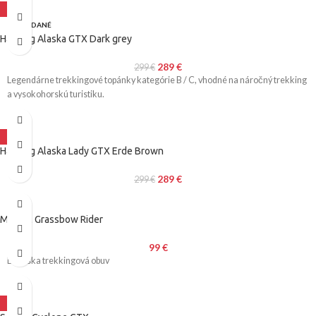
-3%
VYPREDANÉ
Hanwag Alaska GTX Dark grey
289
€
299
€
Legendárne trekkingové topánky kategórie B / C, vhodné na náročný trekking
a vysokohorskú turistiku.
-3%
Hanwag Alaska Lady GTX Erde Brown
289
€
299
€
Merrell Grassbow Rider
99
€
Dámska trekkingová obuv
-22%