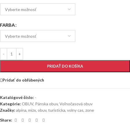
FARBA
PRIDAŤ DO KOŠÍKA
Pridať do obľúbených
Katalógové číslo:
-
Kategórie:
OBUV
,
Pánska obuv
,
Voľnočasová obuv
Značky:
alpina
,
mizx
,
obuv
,
turisticka
,
volny cas
,
zone
Share: