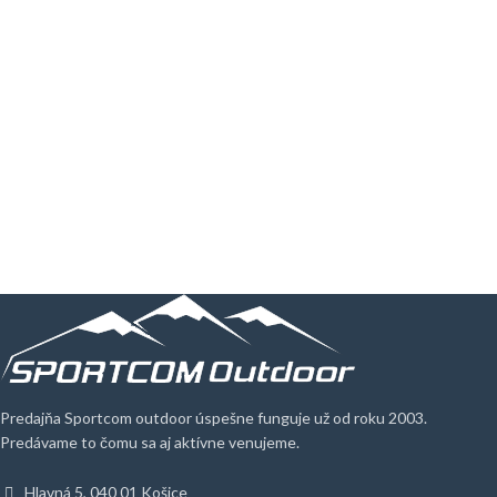
Predajňa Sportcom outdoor úspešne funguje už od roku 2003.
Predávame to čomu sa aj aktívne venujeme.
Hlavná 5, 040 01 Košice