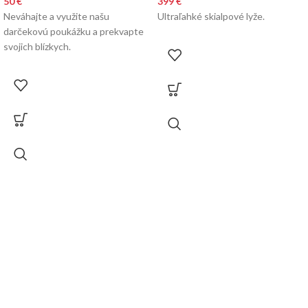
50
€
399
€
Neváhajte a využite našu
Ultraľahké skialpové lyže.
darčekovú poukážku a prekvapte
svojich blízkych.