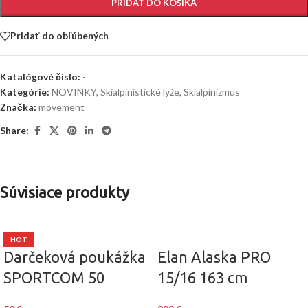
PRIDAŤ DO KOŠÍKA
Pridať do obľúbených
Katalógové číslo:
-
Kategórie:
NOVINKY
,
Skialpinistické lyže
,
Skialpinizmus
Značka:
movement
Share:
Súvisiace produkty
HOT
Darčeková poukážka
Elan Alaska PRO
SPORTCOM 50
15/16 163 cm