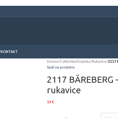
Y
KONTAKT
Domov
/
Cyklistika
/
Doplnky
/
Rukavice
/
2117 
Späť na produkty
2117 BÄREBERG –
rukavice
19
€