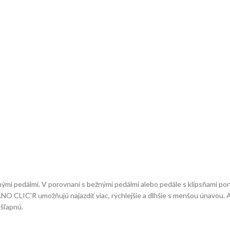
nými pedálmi. V porovnaní s bežnými pedálmi alebo pedále s klipsňami p
 CLIC'R umožňujú najazdiť viac, rýchlejšie a dlhšie s menšou únavou. A 
ášľapnú.