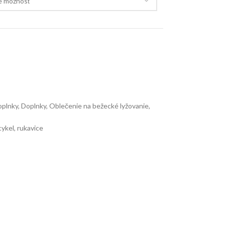
oplnky
,
Doplnky
,
Oblečenie na bežecké lyžovanie
,
cykel
,
rukavice