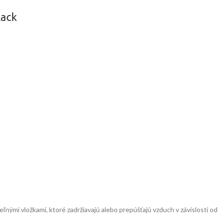
lack
ľnými vložkami, ktoré zadržiavajú alebo prepúšťajú vzduch v závislosti o