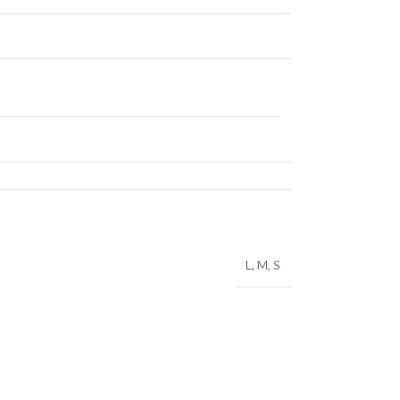
L
,
M
,
S