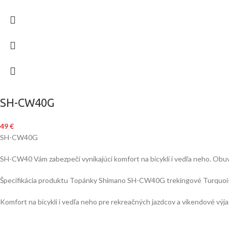
SH-CW40G
49
€
SH-CW40G
SH-CW40 Vám zabezpečí vynikajúci komfort na bicykli i vedľa neho. Obuv
Špecifikácia produktu Topánky Shimano SH-CW40G trekingové Turquoi
Komfort na bicykli i vedľa neho pre rekreačných jazdcov a víkendové výj