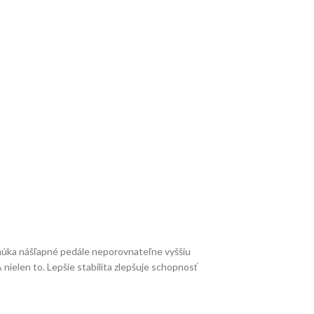
onúka nášľapné pedále neporovnateľne vyššiu
nielen to. Lepšie stabilita zlepšuje schopnosť