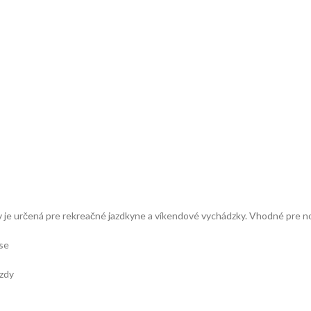
 je určená pre rekreačné jazdkyne a víkendové vychádzky. Vhodné pre no
se
azdy