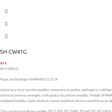
SH-CW41G
49
€
SH-CW41G
Popis technológie SHIMANO CLIC'R
Jedná sa o nový systém pedálov zameraný na jazdca, začínajúce s nášľap
účinnosť prenosu energie z nôh jazdca do pohonu byciklu. Pedále SHIMANO
ovládania byciklu. Dajte zbohom starej neúčinné obuvi a vymeňte ju za n
Túto technol využívajú pedále: PD-T700, PD-T400, PD-MT50, PD-T420