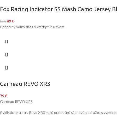
Fox Racing Indicator SS Mash Camo Jersey B
49
€
55
€
Pohodlný voľný dres s krátkym rukávom.
Garneau REVO XR3
79
€
Garneau REVO XR3
Cyklistické tretry Revo XR3 majú priedušnú silonovú podrážku s vymenite