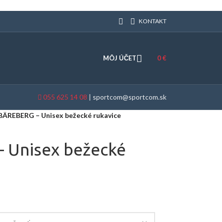
KONTAKT
MÔJ ÚČET
0
€
055 625 14 08
|
sportcom@sportcom.sk
BÄREBERG – Unisex bežecké rukavice
 Unisex bežecké