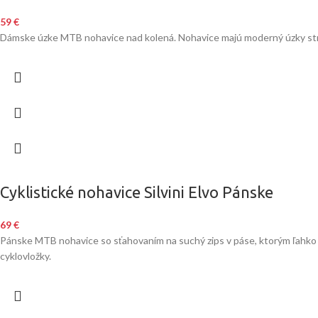
59
€
Dámske úzke MTB nohavice nad kolená. Nohavice majú moderný úzky strih,
Cyklistické nohavice Silvini Elvo Pánske
69
€
Pánske MTB nohavice so sťahovaním na suchý zips v páse, ktorým ľahko a
cyklovložky.