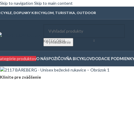
Skip to navigation
Skip to main content
ICYKLE, DOPLNKY K BICYKLOM, TURISTIKA, OUTDOOR
KATEGÓRIA
Vyhľadávanie
ategórie produktov
O NÁS
POŽIČOVŇA BICYKLOV
DODACIE PODMIENK
Klinite pre zväčšenie