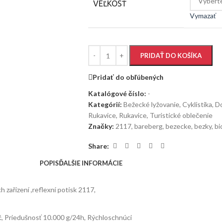
VEĽKOSŤ
Vymazať
PRIDAŤ DO KOŠÍKA
Pridať do obľúbených
Katalógové číslo:
-
Kategórií:
Bežecké lyžovanie
,
Cyklistika
,
D
Rukavice
,
Rukavice
,
Turistické oblečenie
Značky:
2117
,
bareberg
,
bezecke
,
bezky
,
bi
Share:
POPIS
ĎALŠIE INFORMÁCIE
 zařízení ,reflexní potisk 2117,
, Priedušnosť 10.000 g/24h, Rýchloschnúci