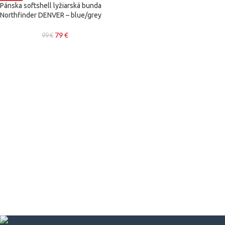
Pánska softshell lyžiarská bunda
Northfinder DENVER – blue/grey
79
€
99
€