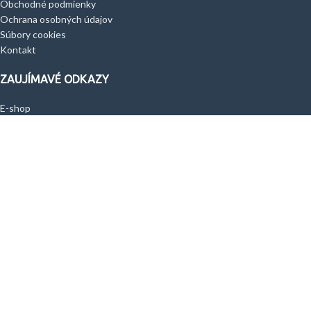
Obchodné podmienky
Ochrana osobných údajov
Súbory cookies
Kontakt
ZAUJÍMAVÉ ODKAZY
E-shop
Výpredaj
Môj účet
O nás
Požičovňa bicyklov
© 2021 Sportcom, spol. s r. o. Všetky práva vyhradené. Vyrobil
NeoPixel.sk
Facebook
Instagram
Súbory cookie používame na zlepšenie vášho zážitku na našej webovej
stránke. Prehliadaním tejto webovej stránky vyjadrujete súhlas s naším
používaním súborov cookie.