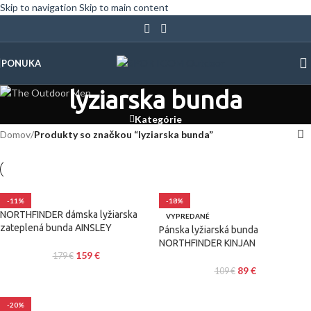
Skip to navigation
Skip to main content
PONUKA
lyziarska bunda
Kategórie
Domov
/
Produkty so značkou “lyziarska bunda”
-11%
-18%
NORTHFINDER dámska lyžiarska
VYPREDANÉ
zateplená bunda AINSLEY
Pánska lyžiarská bunda
NORTHFINDER KINJAN
159
€
179
€
89
€
109
€
-20%