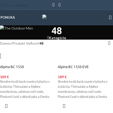
Skip to navigation
Skip to main content
PONUKA
48
Kategórie
Domov
/
Produkt Veľkosť
/
48
Alpina BC 1550
Alpina BC 1550 EVE
189
€
189
€
Stredne tvrdé backcountry lyžiarky s
Stredne tvrdé backcountry lyžiarky s
izoláciou Thinsulate a Alpitex
izoláciou Thinsulate a Alpitex
membránou, odolnou voči vode.
membránou, odolnou voči vode.
Plastové časti v oblasti päty a členku
Plastové časti v oblasti päty a členku
zlepšujú kontrolu nad lyžami a
zlepšujú kontrolu nad lyžami a
umožňujú používať aj korčuliarsku
umožňujú používať aj korčuliarsku
techniku jazdy. Vyrobené slovinskou
techniku jazdy. Vyrobené slovinskou