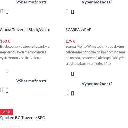
Výber možností
Výber možností
firmou ALPINA pre českú značku
firmou ALPINA pre českú značku
SPORTEN.
SPORTEN.
Alpina Traverse Black/White
SCARPA WRAP
159
€
179
€
Backcountry bežecké topánky s
Scarpa Mojito Wrap topánky poskytnú
nepremokavou membránou a
celodenné pohodlie pri bežnom nosení
vystuženou konštrukciou.
do mesta, cestovaní, alebo pri ľahkých
prechádzkach v prírode. Táto
Výber možností
Výber možností
-19%
Sporten BC Traverse SPO