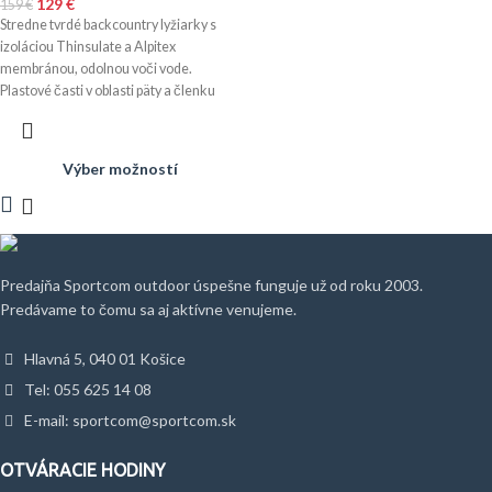
129
€
159
€
Stredne tvrdé backcountry lyžiarky s
izoláciou Thinsulate a Alpitex
membránou, odolnou voči vode.
Plastové časti v oblasti päty a členku
zlepšujú kontrolu nad lyžami a
umožňujú používať aj korčuliarsku
techniku jazdy. Vyrobené slovinskou
Výber možností
firmou ALPINA pre českú značku
SPORTEN.
Predajňa Sportcom outdoor úspešne funguje už od roku 2003.
Predávame to čomu sa aj aktívne venujeme.
Hlavná 5, 040 01 Košice
Tel: 055 625 14 08
E-mail: sportcom@sportcom.sk
OTVÁRACIE HODINY