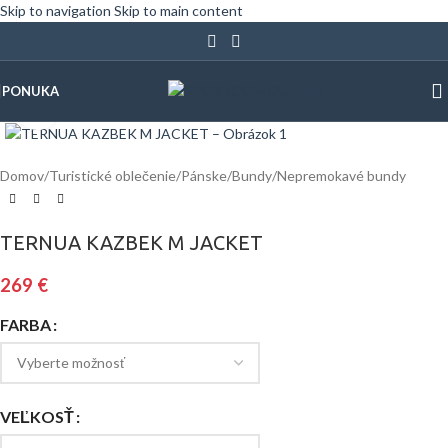
Skip to navigation
Skip to main content
PONUKA
Klinite pre zväčšenie
Domov
/
Turistické oblečenie
/
Pánske
/
Bundy
/
Nepremokavé bundy
TERNUA KAZBEK M JACKET
269
€
FARBA
VEĽKOSŤ