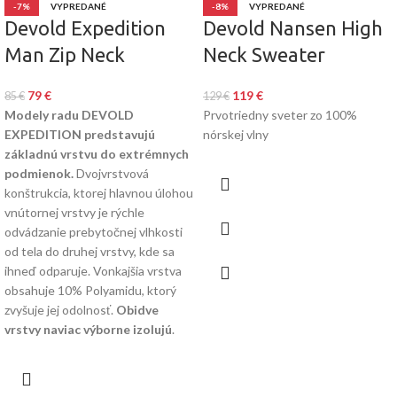
-7%
VYPREDANÉ
-8%
VYPREDANÉ
Devold Expedition
Devold Nansen High
Man Zip Neck
Neck Sweater
79
€
119
€
85
€
129
€
Modely radu DEVOLD
Prvotriedny sveter zo 100%
EXPEDITION predstavujú
nórskej vlny
základnú vrstvu do extrémnych
podmienok.
Dvojvrstvová
konštrukcia, ktorej hlavnou úlohou
vnútornej vrstvy je rýchle
odvádzanie prebytočnej vlhkosti
od tela do druhej vrstvy, kde sa
ihneď odparuje. Vonkajšia vrstva
obsahuje 10% Polyamidu, ktorý
zvyšuje jej odolnosť.
Obidve
vrstvy naviac výborne izolujú
.