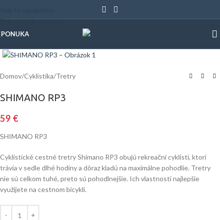
Skip to navigation
Skip to main content
PONUKA
Klinite pre zväčšenie
Domov
/
Cyklistika
/
Tretry
SHIMANO RP3
59
€
SHIMANO RP3
Cyklistické cestné tretry Shimano RP3 obujú rekreační cyklisti, ktorí
trávia v sedle dlhé hodiny a dôraz kladú na maximálne pohodlie. Tretry
nie sú celkom tuhé, preto sú pohodlnejšie. Ich vlastnosti najlepšie
využijete na cestnom bicykli.