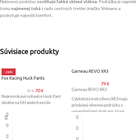
Nylonovú podošvu
zosilňujú ľahké sklené vlákna
. Podrážka je napriek
tomu
najmenej tuhá
z radu cestných tretier značky Shimano a
poskytuje najvyšší komfort.
Súvisiace produkty
Garneau REVO XR3
-26%
Fox Racing Huck Pants
79
€
Garneau REVO XR3
70
€
95
€
Nepremokavé nohavice Huck Pant
Cyklistické tretry Revo XR3 majú
ideálne na DH alebo freeride
priedušnú silonovú podrážku s
vymeniteľnými vložkami, ktoré
zadržiavajú alebo prepúšťajú vzduch v
závislosti od ročného obdobia.