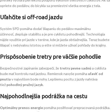
preteky vytvára perfektnú podporu výkonov svetových cyklistov. Ak sa
opriete do pedálov, do bicykla sa premiestni všetka energia z tela.
Uľahčite si off-road jazdu
Systém SPD pomáha dodať šliapaniu do pedálov maximálnu
účinnosť, zlepšuje stabilitu a je pre cyklistu pohodlnejší. Technológia
nájde využitie pri jazde v teréne, kde je jazda obtiažnejšia. Teraz budete
šliapať s nebývalou istotou a ešte si môžete užívať pohľady do krajiny.
Prispôsobenie tretry pre väčšie pohodlie
Bezpečnostné zapínanie zabezpečí, že
tretry pevne sadnú
a cyklista
bude mať kontrolu nad jazdou. Remienok navyše pomáha
uľaviť od
pnutia
v najvyššom bode nohy. Lepšiemu pocitu z jazdy nahráva
tiež
pohodlný pružný jazyk
.
Najpohodlnejšia podrážka na cestu
Optimálny prenos energie
pomáha posilňovať prepracovaná podrážka.