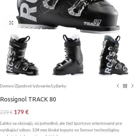
Klinite pre zväčšenie
Domov
/
Zjazdové lyžovanie
/
Lyžiarky
Rossignol TRACK 80
179
€
229
€
Ľahko sa obúvajú, sú pohodlné, ale tiež športovo orientované pre
vynikajúci výkon. 104 mm široké kopyto so Sensor technológiou