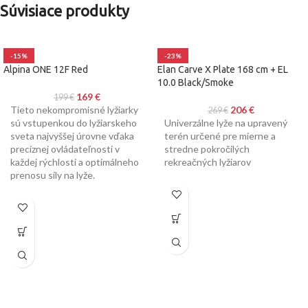
Súvisiace produkty
-15%
-23%
Alpina ONE 12F Red
Elan Carve X Plate 168 cm + EL
10.0 Black/Smoke
169
€
199
€
Tieto nekompromisné lyžiarky
206
€
269
€
sú vstupenkou do lyžiarskeho
Univerzálne lyže na upravený
sveta najvyššej úrovne vďaka
terén určené pre mierne a
precíznej ovládateľnosti v
stredne pokročilých
každej rýchlosti a optimálneho
rekreačných lyžiarov
prenosu sily na lyže.