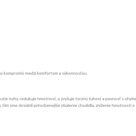
ny kompromis medzi komfortom a výkonnosťou.
utie nohy, redukuje hmotnosť, a zvyšuje torznú tuhosť a pevnosť v ohyb
, čím sme dosiahli prirodzenejšie obalenie chodidla, zníženie hmotnosti 