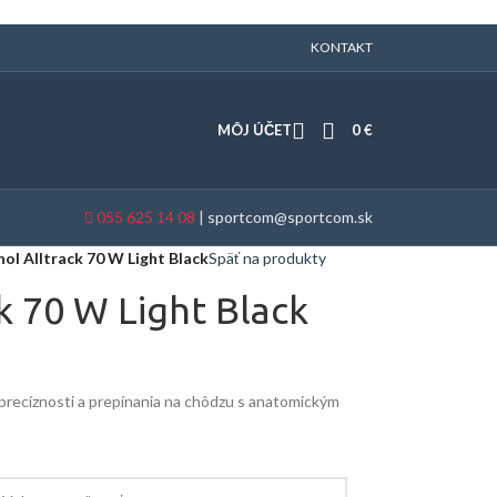
KONTAKT
MÔJ ÚČET
0
€
055 625 14 08
|
sportcom@sportcom.sk
ol Alltrack 70 W Light Black
Späť na produkty
k 70 W Light Black
recíznosti a prepínania na chôdzu s anatomickým