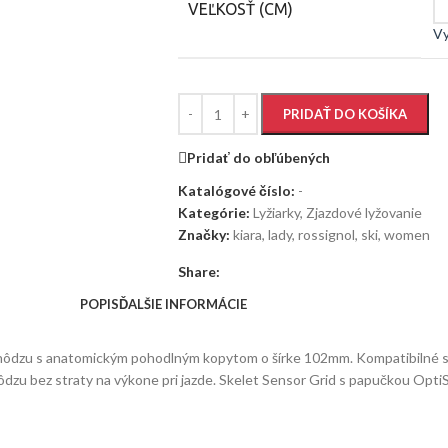
VEĽKOSŤ (CM)
V
PRIDAŤ DO KOŠÍKA
Pridať do obľúbených
Katalógové číslo:
-
Kategórie:
Lyžiarky
,
Zjazdové lyžovanie
Značky:
kiara
,
lady
,
rossignol
,
ski
,
women
Share:
POPIS
ĎALŠIE INFORMÁCIE
 chôdzu s anatomickým pohodlným kopytom o šírke 102mm. Kompatibilné 
hôdzu bez straty na výkone pri jazde. Skelet Sensor Grid s papučkou Op