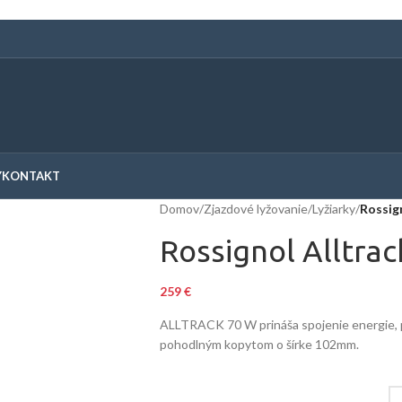
Y
KONTAKT
Domov
/
Zjazdové lyžovanie
/
Lyžiarky
/
Rossign
Rossignol Alltrac
259
€
ALLTRACK 70 W prináša spojenie energie, p
pohodlným kopytom o šírke 102mm.