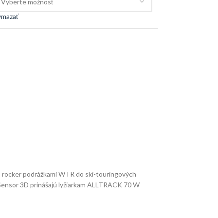
ymazať
s rocker podrážkami WTR do ski-touringových
tiSensor 3D prinášajú lyžiarkam ALLTRACK 70 W