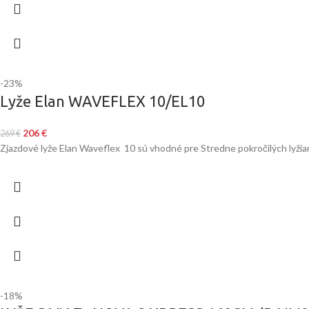
-23%
Lyže Elan WAVEFLEX 10/EL10
206
€
269
€
Zjazdové lyže Elan Waveflex 10 sú vhodné pre Stredne pokročilých lyžiar
-18%