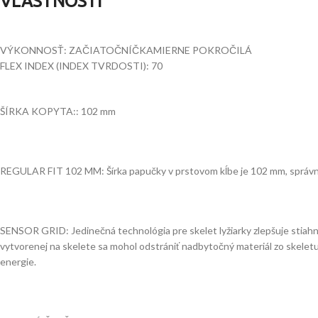
VLASTNOSTI
VÝKONNOSŤ:
ZAČIATOČNÍČKA
MIERNE POKROČILÁ
FLEX INDEX (INDEX TVRDOSTI):
70
ŠÍRKA KOPYTA::
102 mm
REGULAR FIT 102 MM: Šírka papučky v prstovom kĺbe je 102 mm, správ
SENSOR GRID: Jedinečná technológia pre skelet lyžiarky zlepšuje stiahn
vytvorenej na skelete sa mohol odstrániť nadbytočný materiál zo skeletu
energie.