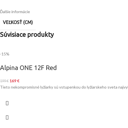
Ďalšie informácie
VEĽKOSŤ (CM)
Súvisiace produkty
-15%
Alpina ONE 12F Red
169
€
199
€
Tieto nekompromisné lyžiarky sú vstupenkou do lyžiarskeho sveta najvyšš