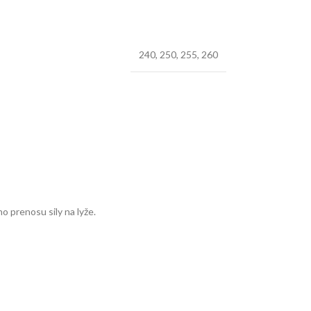
240
,
250
,
255
,
260
o prenosu sily na lyže.