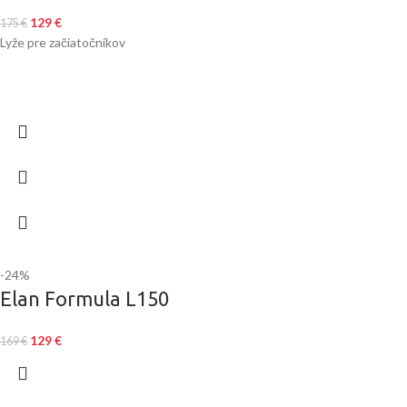
129
€
175
€
Lyže pre začiatočníkov
-24%
Elan Formula L150
129
€
169
€