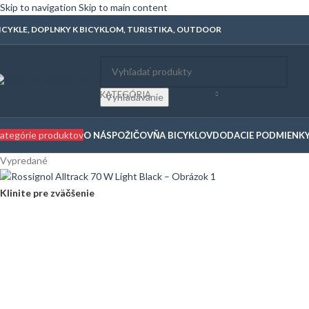
Skip to navigation
Skip to main content
ICYKLE, DOPLNKY K BICYKLOM, TURISTIKA, OUTDOOR
KATEGÓRIA
Vyhľadávanie
ategórie produktov
O NÁS
POŽIČOVŇA BICYKLOV
DODACIE PODMIENK
Vypredané
Klinite pre zväčšenie