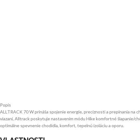
Popis
ALLTRACK 70 W prináša spojenie energie, precíznosti a prepínania na
viazaní, Alltrack poskytuje nastavením módu Hike komfortné šlapanie/c
optimálne spevnenie chodidla, komfort, tepelnú izoláciu a oporu.