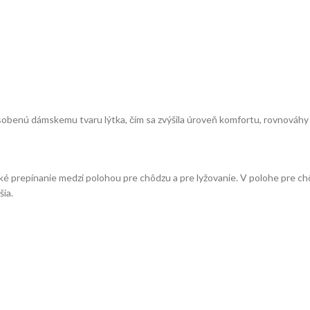
sobenú dámskemu tvaru lýtka, čím sa zvýšila úroveň komfortu, rovnováhy 
prepínanie medzi polohou pre chôdzu a pre lyžovanie. V polohe pre chô
šia.