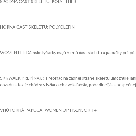
SPODNÁ ČASŤ SKELETU:
POLYETHER
HORNÁ ČASŤ SKELETU:
POLYOLEFIN
WOMEN FIT:
Dámske lyžiarky majú hornú časť skeletu a papučky prispô
SKI/WALK PREPÍNAČ: Prepínač na zadnej strane skeletu umožňuje ľahké 
dozadu a tak je chôdza v lyžiarkach oveľa ľahšia, pohodlnejšia a bezpečnej
VNÚTORNÁ PAPUČA:
WOMEN OPTISENSOR T4