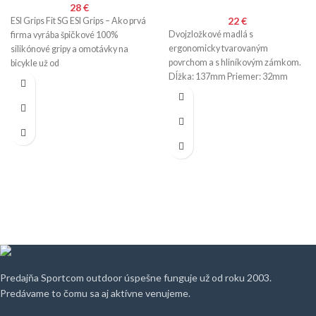
28
€
22
€
ESI Grips Fit SG ESI Grips – Ako prvá
Dvojzložkové madlá s
firma vyrába špičkové 100%
ergonomicky tvarovaným
silikónové gripy a omotávky na
povrchom a s hliníkovým zámkom.
bicykle už od
Dĺžka: 137mm Priemer: 32mm
Váha: 170g/pár
Predajňa Sportcom outdoor úspešne funguje už od roku 2003.
Predávame to čomu sa aj aktívne venujeme.