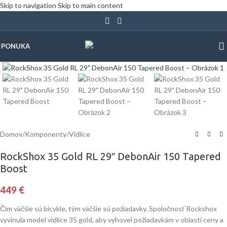
Skip to navigation
Skip to main content
PONUKA
Klinite pre zväčšenie
Domov
/
Komponenty
/
Vidlice
RockShox 35 Gold RL 29″ DebonAir 150 Tapered
Boost
449
€
Čím väčšie sú bicykle, tým väčšie sú požiadavky. Spoločnosť Rockshox
vyvinula model vidlice 35 gold, aby vyhovel požiadavkám v oblasti ceny a