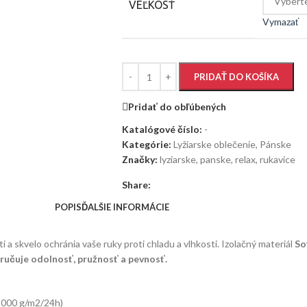
VEĽKOSŤ
Vymazať
PRIDAŤ DO KOŠÍKA
Pridať do obľúbených
Katalógové číslo:
-
Kategórie:
Lyžiarske oblečenie
,
Pánske
Značky:
lyziarske
,
panske
,
relax
,
rukavice
Share:
POPIS
ĎALŠIE INFORMÁCIE
 a skvelo ochránia vaše ruky proti chladu a vlhkosti. Izolačný materiál
So
ručuje odolnosť, pružnosť a pevnosť.
 9000 g/m2/24h)