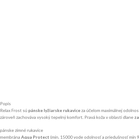
Popis
Relax Frost sú
pánske lyžiarske rukavice
za účelom maximálnej odolnosti
zároveň zachováva vysoký tepelný komfort. Pravá koža v oblasti dlane
za
pánske zimné rukavice
membrána
Aqua Protect
(min. 15000 vode odolnosť a priedušnosť min