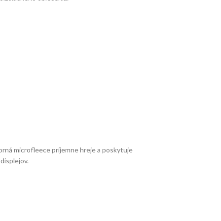
torná microfleece príjemne hreje a poskytuje
isplejov.