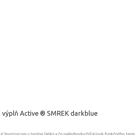
výplň Active ® SMREK darkblue
ť športovcom v teréne ľahký a čo najjednoduchší kúsok funkčného term