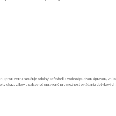
hranu proti vetru zaručuje odolný softshell s vodeodpudivou úpravou, vnú
eky ukazovákov a palcov sú upravené pre možnosť ovládania dotykových d