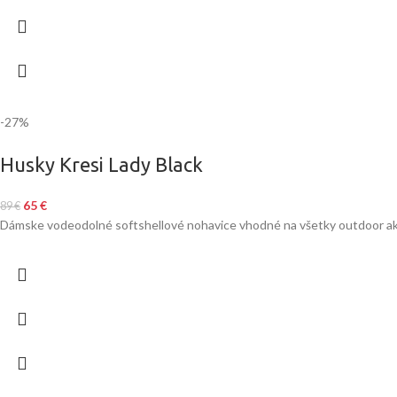
-27%
Husky Kresi Lady Black
65
€
89
€
Dámske vodeodolné softshellové nohavice vhodné na všetky outdoor akt