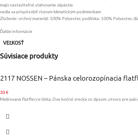
majú nastaviteľné sťahovanie zápästia
vedia sa prispôsobiť rôznym klimatickým podmienkam
Zloženie: vrchný materiál: 100% Polyester, podšívka: 100% Polyester, d
Ďalšie informácie
VEĽKOSŤ
Súvisiace produkty
2117 NOSSEN – Pánska celorozopínacia flatf
33
€
Melírovaná flatflecce látka. Dve bočné vrecká so zipsom ,otvory pre palc