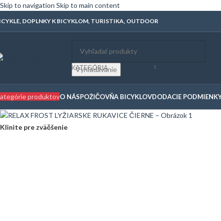
Skip to navigation
Skip to main content
ICYKLE, DOPLNKY K BICYKLOM, TURISTIKA, OUTDOOR
KATEGÓRIA
Vyhľadávanie
ategórie produktov
O NÁS
POŽIČOVŇA BICYKLOV
DODACIE PODMIENK
Klinite pre zväčšenie