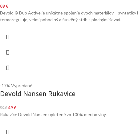
89
€
Devold ® Duo Active je unikátne spojenie dvoch materiálov – syntetiky D
termoreguluje, veľmi pohodlný a funkčný strih s plochými ševmi.
-17%
Vypredané
Devold Nansen Rukavice
49
€
59
€
Rukavice Devold Nansen upletené zo 100% merino vlny.