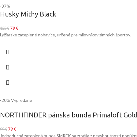
-37%
Husky Mithy Black
79
€
125
€
Lyžiarske zateplené nohavice, určené pre milovníkov zimných športov.
-20%
Vypredané
NORTHFINDER pánska bunda Primaloft Gold 
79
€
99
€
Jednoduchá zateplená bunda SMREK sa zrodila z nevyhnutnosti ponúknu