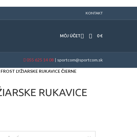
KONTAKT
MÔJ ÚČET
0
€
055 625 14 08
|
sportcom@sportcom.sk
 FROST LYŽIARSKE RUKAVICE ČIERNE
ŽIARSKE RUKAVICE